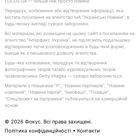
FOCUS.UA — більше ніж просто новини.
Передрук, копіювання або відтворення інформації, яка
містить посилання на агентство ІнА "Українські Новини", в
будь-якому вигляді суворо заборонені.
Всі матеріали, які розміщені на цьому сайті з посиланням на
агентство "Інтерфакс-Україна", не підлягають подальшому
відтворенню та/чи розповсюдженню в будь-якій формі,
інакше як з письмового дозволу агентства.
Будь-яке копіювання, передрук та відтворення
фотографічних творів та/або аудіовізуальних творів
правовласника Getty Images — суворо забороняється.
Матеріали з плашками "Р", "Новини партнерів", "Новини
компаній", "Новини партій", "Інновації", "Позиція",
"Спецпроект за підтримки" публікуються на комерційній
основі.
© 2026 Фокус. Всі права захищені.
Політика конфіденційності
•
Контакти