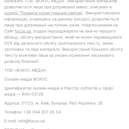
належать ТОВ "ФОКУС МЕДІА". Використання матеріалів
дозволяється лише при дотриманні вимог, описаних в
розділі "Правила користування сайтом"
. Використовувати
інформацію, розміщену на даному ресурсі, дозволяється
лише при дотриманні наступних умов: гіперпосилання на
Cайт
focus.ua
, згадки першоджерела не нижче першого
абзацу, обсягу використання, який не може перевищувати
50% від загального обсягу оригінального тексту, зміни
заголовку та ліда матеріалу. Використання більшого обсягу
тексту можливе лише за умови отримання письмового
дозволу Компанії.
ТОВ «ФОКУС МЕДІА»
Онлайн-медіа ФОКУС
Ідентифікатор онлайн-медіа в Реєстрі суб’єктів у сфері
медіа — R40-03129
Адреса: 01133, м. Київ, бульвар Лесі Українки, 26
Телефон: +38 044 207 45 54
E-mail: info@focus.ua