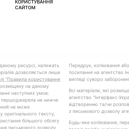
КОРИСТУВАННЯ
САЙТОМ
а даному ресурсі, належать
Передрук, копіювання або
ріалів дозволяється лише
посилання на агентство Ін
ілі "Правила користування
вигляді суворо заборонені
 розміщену на даному
Всі матеріали, які розміщ
анні наступних умов:
агентство "Інтерфакс-Укр
и першоджерела не нижче
відтворенню та/чи розпов
який не може
з письмового дозволу аге
у оригінального тексту,
ористання більшого обсягу
Будь-яке копіювання, пер
ння письмового дозволу