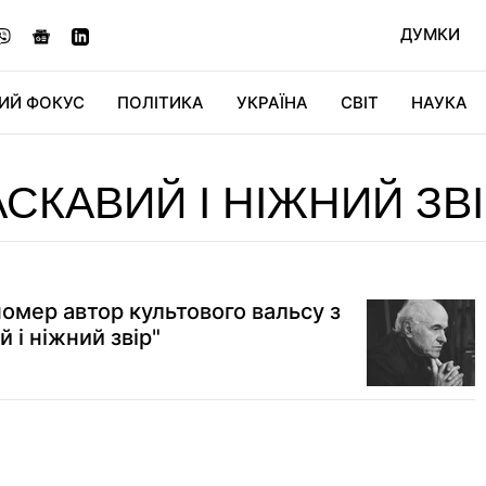
ДУМКИ
ИЙ ФОКУС
ПОЛІТИКА
УКРАЇНА
СВІТ
НАУКА
ДІДЖИТАЛ
АВТО
СВІТФАН
КУ
СКАВИЙ І НІЖНИЙ ЗВ
омер автор культового вальсу з
 і ніжний звір"