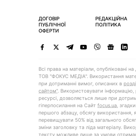
ДОГОВІР
РЕДАКЦІЙНА
ПУБЛІЧНОЇ
ПОЛІТИКА
ОФЕРТИ
Всі права на матеріали, опубліковані н
ТОВ "ФОКУС МЕДІА". Використання мате
при дотриманні вимог, описаних в
розд
сайтом"
. Використовувати інформацію,
ресурсі, дозволяється лише при дотрим
гіперпосилання на Cайт
focus.ua
, згадк
першого абзацу, обсягу використання, 
перевищувати 50% від загального обсяг
зміни заголовку та ліда матеріалу. Вик
тексту можливе лише за умови отрима