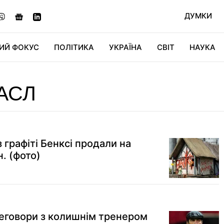
ДУМКИ
ИЙ ФОКУС
ПОЛІТИКА
УКРАЇНА
СВІТ
НАУКА
ДІДЖИТАЛ
АВТО
СВІТФАН
КУ
АСЛ
 графіті Бенксі продали на
н. (фото)
еговори з колишнім тренером