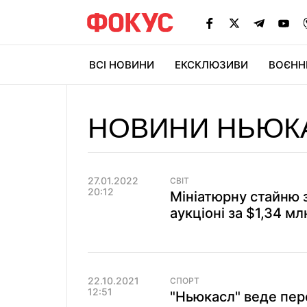
ВСІ НОВИНИ
ЕКСКЛЮЗИВИ
ВОЄНН
НОВИНИ НЬЮК
27.01.2022
СВІТ
20:12
Мініатюрну стайню з
аукціоні за $1,34 мл
22.10.2021
СПОРТ
12:51
"Ньюкасл" веде пер