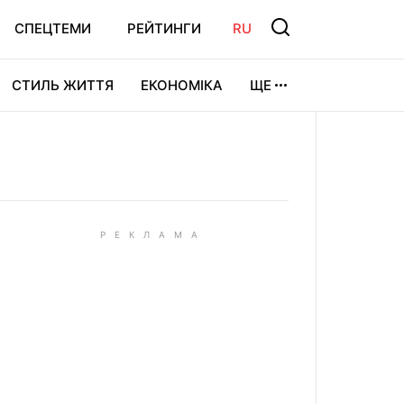
СПЕЦТЕМИ
РЕЙТИНГИ
RU
СТИЛЬ ЖИТТЯ
ЕКОНОМІКА
ЩЕ
ЛЬТУРА
ВІДЕОІГРИ
СПОРТ