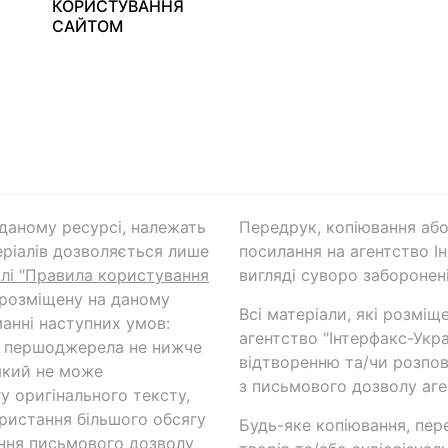
КОРИСТУВАННЯ
САЙТОМ
а даному ресурсі, належать
Передрук, копіювання або
ріалів дозволяється лише
посилання на агентство Ін
ілі "Правила користування
вигляді суворо заборонені
 розміщену на даному
Всі матеріали, які розміщ
анні наступних умов:
агентство "Інтерфакс-Укр
и першоджерела не нижче
відтворенню та/чи розпов
який не може
з письмового дозволу аге
у оригінального тексту,
ористання більшого обсягу
Будь-яке копіювання, пер
ння письмового дозволу