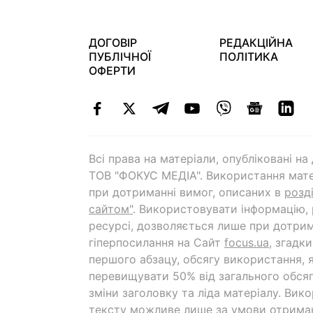
ДОГОВІР
РЕДАКЦІЙНА
ПУБЛІЧНОЇ
ПОЛІТИКА
ОФЕРТИ
Всі права на матеріали, опубліковані н
ТОВ "ФОКУС МЕДІА". Використання мате
при дотриманні вимог, описаних в
розд
сайтом"
. Використовувати інформацію,
ресурсі, дозволяється лише при дотрим
гіперпосилання на Cайт
focus.ua
, згадк
першого абзацу, обсягу використання, 
перевищувати 50% від загального обсяг
зміни заголовку та ліда матеріалу. Вик
тексту можливе лише за умови отрима