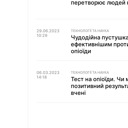
перетворює людей н
29.06.2023
ТЕХНОЛОГІЇ ТА НАУКА
10:29
Чудодійна пустушка
ефективнішим проти 
опіоїди
06.03.2023
ТЕХНОЛОГІЇ ТА НАУКА
14:18
Тест на опіоїди. Ч
позитивний результа
вчені