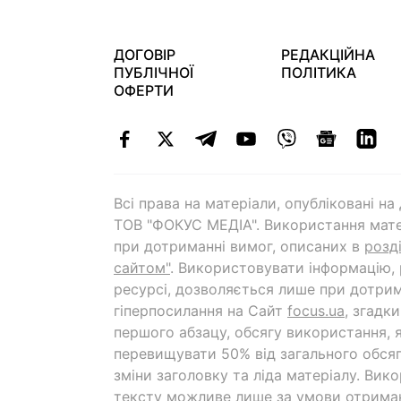
ДОГОВІР
РЕДАКЦІЙНА
ПУБЛІЧНОЇ
ПОЛІТИКА
ОФЕРТИ
Всі права на матеріали, опубліковані н
ТОВ "ФОКУС МЕДІА". Використання мате
при дотриманні вимог, описаних в
розд
сайтом"
. Використовувати інформацію,
ресурсі, дозволяється лише при дотрим
гіперпосилання на Cайт
focus.ua
, згадк
першого абзацу, обсягу використання, 
перевищувати 50% від загального обсяг
зміни заголовку та ліда матеріалу. Вик
тексту можливе лише за умови отрима