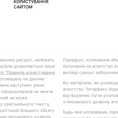
КОРИСТУВАННЯ
САЙТОМ
а даному ресурсі, належать
Передрук, копіювання або
ріалів дозволяється лише
посилання на агентство Ін
ілі "Правила користування
вигляді суворо заборонені
 розміщену на даному
Всі матеріали, які розміщ
анні наступних умов:
агентство "Інтерфакс-Укр
и першоджерела не нижче
відтворенню та/чи розпов
який не може
з письмового дозволу аге
у оригінального тексту,
ористання більшого обсягу
Будь-яке копіювання, пер
ння письмового дозволу