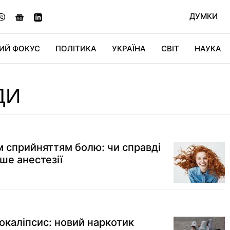
ДУМКИ
ИЙ ФОКУС
ПОЛІТИКА
УКРАЇНА
СВІТ
НАУКА
ДІДЖИТАЛ
АВТО
СВІТФАН
КУ
ДИ
м сприйняттям болю: чи справді
ше анестезії
окаліпсис: новий наркотик