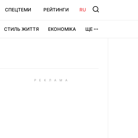
СПЕЦТЕМИ
РЕЙТИНГИ
RU
СТИЛЬ ЖИТТЯ
ЕКОНОМІКА
ЩЕ
ЛЬТУРА
ВІДЕОІГРИ
СПОРТ