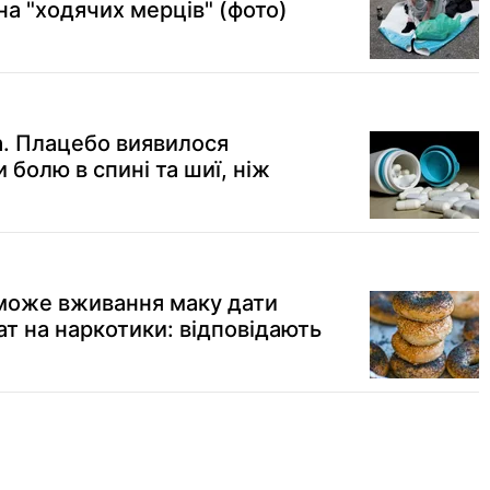
а "ходячих мерців" (фото)
. Плацебо виявилося
болю в спині та шиї, ніж
и може вживання маку дати
т на наркотики: відповідають