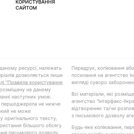
КОРИСТУВАННЯ
САЙТОМ
а даному ресурсі, належать
Передрук, копіювання або
ріалів дозволяється лише
посилання на агентство Ін
ілі "Правила користування
вигляді суворо заборонені
 розміщену на даному
Всі матеріали, які розміщ
анні наступних умов:
агентство "Інтерфакс-Укр
и першоджерела не нижче
відтворенню та/чи розпов
який не може
з письмового дозволу аге
у оригінального тексту,
ористання більшого обсягу
Будь-яке копіювання, пер
ння письмового дозволу