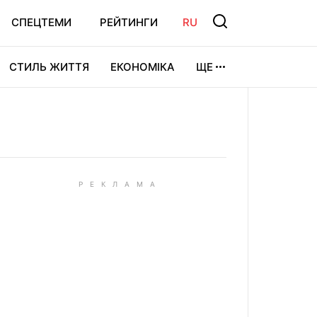
СПЕЦТЕМИ
РЕЙТИНГИ
RU
СТИЛЬ ЖИТТЯ
ЕКОНОМІКА
ЩЕ
ЛЬТУРА
ВІДЕОІГРИ
СПОРТ