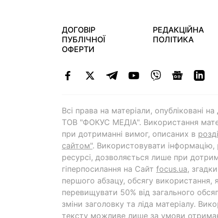
ДОГОВІР
РЕДАКЦІЙНА
ПУБЛІЧНОЇ
ПОЛІТИКА
ОФЕРТИ
Всі права на матеріали, опубліковані н
ТОВ "ФОКУС МЕДІА". Використання мате
при дотриманні вимог, описаних в
розд
сайтом"
. Використовувати інформацію,
ресурсі, дозволяється лише при дотрим
гіперпосилання на Cайт
focus.ua
, згадк
першого абзацу, обсягу використання, 
перевищувати 50% від загального обсяг
зміни заголовку та ліда матеріалу. Вик
тексту можливе лише за умови отрима