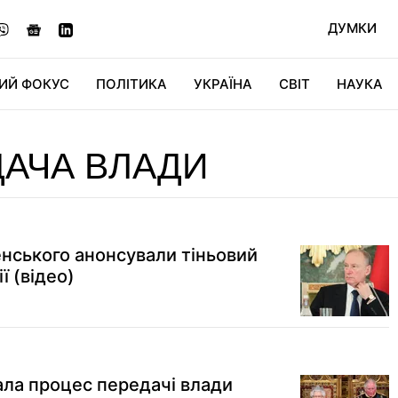
ДУМКИ
ИЙ ФОКУС
ПОЛІТИКА
УКРАЇНА
СВІТ
НАУКА
ДІДЖИТАЛ
АВТО
СВІТФАН
КУ
АЧА ВЛАДИ
енського анонсували тіньовий
ї (відео)
ала процес передачі влади