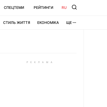
СПЕЦТЕМИ
РЕЙТИНГИ
RU
СТИЛЬ ЖИТТЯ
ЕКОНОМІКА
ЩЕ
ЛЬТУРА
ВІДЕОІГРИ
СПОРТ