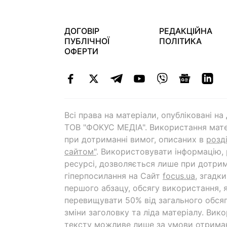
ДОГОВІР
РЕДАКЦІЙНА
ПУБЛІЧНОЇ
ПОЛІТИКА
ОФЕРТИ
Всі права на матеріали, опубліковані н
ТОВ "ФОКУС МЕДІА". Використання мате
при дотриманні вимог, описаних в
розд
сайтом"
. Використовувати інформацію,
ресурсі, дозволяється лише при дотрим
гіперпосилання на Cайт
focus.ua
, згадк
першого абзацу, обсягу використання, 
перевищувати 50% від загального обсяг
зміни заголовку та ліда матеріалу. Вик
тексту можливе лише за умови отрима