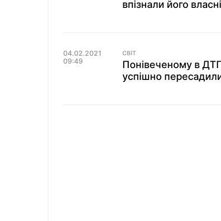
впізнали його власні
04.02.2021
СВІТ
09:49
Понівеченому в ДТ
успішно пересадили 