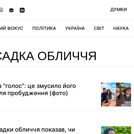
ДУМКИ
ИЙ ФОКУС
ПОЛІТИКА
УКРАЇНА
СВІТ
НАУКА
ДІДЖИТАЛ
АВТО
СВІТФАН
КУ
САДКА ОБЛИЧЧЯ
в "голос": це змусило його
сля пробудження (фото)
адки обличчя показав, чи