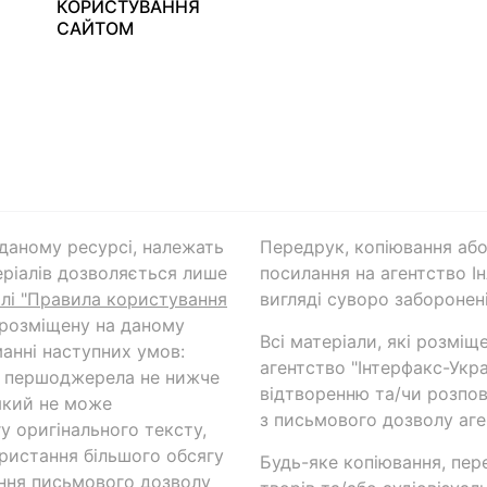
КОРИСТУВАННЯ
САЙТОМ
а даному ресурсі, належать
Передрук, копіювання або
ріалів дозволяється лише
посилання на агентство Ін
ілі "Правила користування
вигляді суворо заборонені
 розміщену на даному
Всі матеріали, які розміщ
анні наступних умов:
агентство "Інтерфакс-Укр
и першоджерела не нижче
відтворенню та/чи розпов
який не може
з письмового дозволу аге
у оригінального тексту,
ористання більшого обсягу
Будь-яке копіювання, пер
ння письмового дозволу