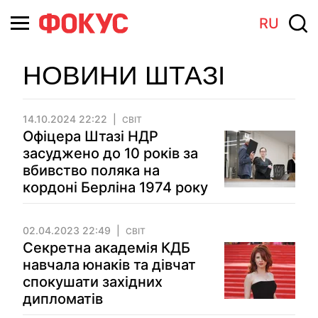
RU
НОВИНИ ШТАЗІ
14.10.2024 22:22
СВІТ
Офіцера Штазі НДР
засуджено до 10 років за
вбивство поляка на
кордоні Берліна 1974 року
02.04.2023 22:49
СВІТ
Секретна академія КДБ
навчала юнаків та дівчат
спокушати західних
дипломатів