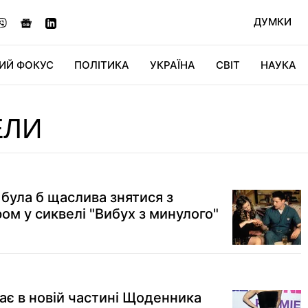
ДУМКИ
ИЙ ФОКУС
ПОЛІТИКА
УКРАЇНА
СВІТ
НАУКА
ДІДЖИТАЛ
АВТО
СВІТФАН
КУ
ЕЛИ
 була б щаслива знятися з
м у сиквелі "Вибух з минулого"
ає в новій частині Щоденника