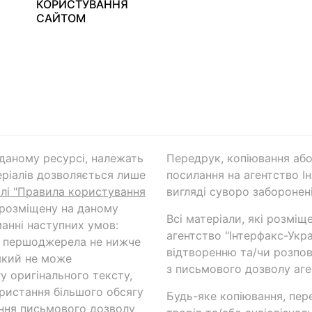
КОРИСТУВАННЯ
САЙТОМ
а даному ресурсі, належать
Передрук, копіювання або
ріалів дозволяється лише
посилання на агентство Ін
ілі "Правила користування
вигляді суворо заборонені
 розміщену на даному
Всі матеріали, які розміщ
анні наступних умов:
агентство "Інтерфакс-Укр
и першоджерела не нижче
відтворенню та/чи розпов
який не може
з письмового дозволу аге
у оригінального тексту,
ористання більшого обсягу
Будь-яке копіювання, пер
ння письмового дозволу