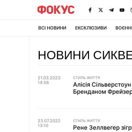
ВСІ НОВИНИ
ЕКСКЛЮЗИВИ
ВОЄНН
НОВИНИ СИКВ
21.03.2023
СТИЛЬ ЖИТТЯ
14:58
Алісія Сільверстоун
Бренданом Фрейзеро
23.07.2022
СТИЛЬ ЖИТТЯ
13:10
Рене Зеллвегер зігр