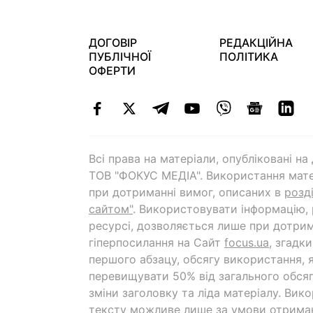
ДОГОВІР
РЕДАКЦІЙНА
ПУБЛІЧНОЇ
ПОЛІТИКА
ОФЕРТИ
Всі права на матеріали, опубліковані н
ТОВ "ФОКУС МЕДІА". Використання мате
при дотриманні вимог, описаних в
розд
сайтом"
. Використовувати інформацію,
ресурсі, дозволяється лише при дотрим
гіперпосилання на Cайт
focus.ua
, згадк
першого абзацу, обсягу використання, 
перевищувати 50% від загального обсяг
зміни заголовку та ліда матеріалу. Вик
тексту можливе лише за умови отрима