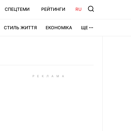
СПЕЦТЕМИ
РЕЙТИНГИ
RU
СТИЛЬ ЖИТТЯ
ЕКОНОМІКА
ЩЕ
ЛЬТУРА
ВІДЕОІГРИ
СПОРТ