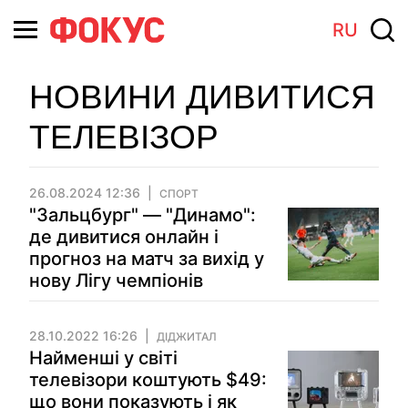
RU
НОВИНИ ДИВИТИСЯ
ТЕЛЕВІЗОР
26.08.2024 12:36
СПОРТ
"Зальцбург" — "Динамо":
де дивитися онлайн і
прогноз на матч за вихід у
нову Лігу чемпіонів
28.10.2022 16:26
ДІДЖИТАЛ
Найменші у світі
телевізори коштують $49:
що вони показують і як