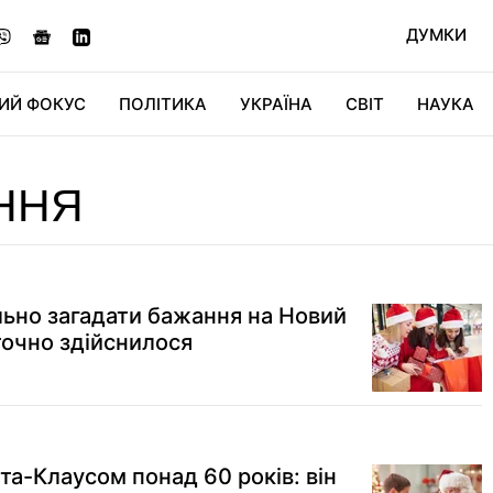
ДУМКИ
ИЙ ФОКУС
ПОЛІТИКА
УКРАЇНА
СВІТ
НАУКА
ДІДЖИТАЛ
АВТО
СВІТФАН
КУ
ННЯ
льно загадати бажання на Новий
точно здійснилося
та-Клаусом понад 60 років: він