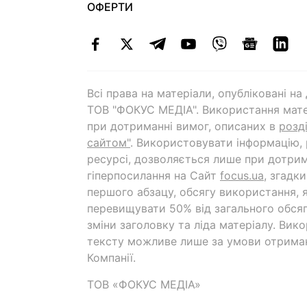
ОФЕРТИ
Всі права на матеріали, опубліковані н
ТОВ "ФОКУС МЕДІА". Використання мате
при дотриманні вимог, описаних в
розд
сайтом"
. Використовувати інформацію,
ресурсі, дозволяється лише при дотрим
гіперпосилання на Cайт
focus.ua
, згадк
першого абзацу, обсягу використання, 
перевищувати 50% від загального обсяг
зміни заголовку та ліда матеріалу. Вик
тексту можливе лише за умови отрима
Компанії.
ТОВ «ФОКУС МЕДІА»