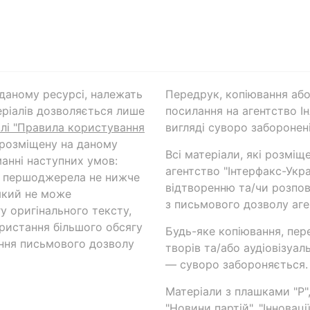
а даному ресурсі, належать
Передрук, копіювання або
ріалів дозволяється лише
посилання на агентство Ін
ілі "Правила користування
вигляді суворо заборонені
 розміщену на даному
Всі матеріали, які розміщ
анні наступних умов:
агентство "Інтерфакс-Укр
и першоджерела не нижче
відтворенню та/чи розпов
який не може
з письмового дозволу аге
у оригінального тексту,
ористання більшого обсягу
Будь-яке копіювання, пер
ння письмового дозволу
творів та/або аудіовізуал
— суворо забороняється.
Матеріали з плашками "Р",
"Новини партій", "Інноваці