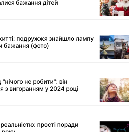
алися бажання дітей
житті: подружжя знайшло лампу
и бажання (фото)
"нічого не робити": він
 з вигоранням у 2024 році
ї реальністю: прості поради
 року