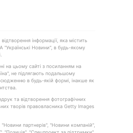
 відтворення інформації, яка містить
А "Українські Новини", в будь-якому
.
ені на цьому сайті з посиланням на
аїна", не підлягають подальшому
сюдженню в будь-якій формі, інакше як
нтства.
едрук та відтворення фотографічних
ьних творів правовласника Getty Images
 "Новини партнерів", "Новини компаній",
ї", "Позиція", "Спецпроект за підтримки"