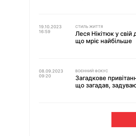
19.10.2023
СТИЛЬ ЖИТТЯ
16:59
Леся Нікітюк у свій
що мріє найбільше
08.09.2023
ВОЄННИЙ ФОКУС
09:20
Загадкове привітанн
що загадав, задуваю