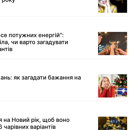
есе потужних енергій":
ла, чи варто загадувати
антів
ань: як загадати бажання на
 на Новий рік, щоб воно
 чарівних варіантів