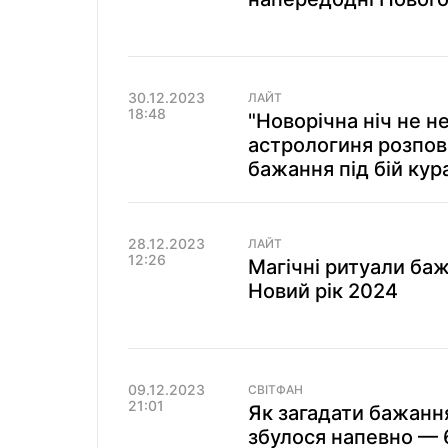
30.12.2023
ЛАЙТ
18:48
"Новорічна ніч не н
астрологиня розпові
бажання під бій кур
28.12.2023
ЛАЙТ
12:26
Магічні ритуали баж
Новий рік 2024
09.12.2023
СВІТФАН
21:01
Як загадати бажання
збулося напевно — 6