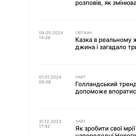
розповів, як змінюв
09.05.2024
СВІТФАН
14:36
Казка в реальному 
джина і загадало тр
01.01.2024
ЛАЙТ
06:08
Голландський тренд 
допоможе впоратися
31.12.2023
ЛАЙТ
17:42
Як зробити свої мрі
напередодні Нового