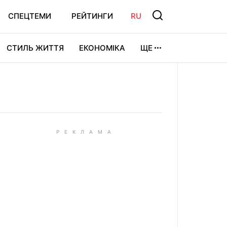
СПЕЦТЕМИ
РЕЙТИНГИ
RU
СТИЛЬ ЖИТТЯ
ЕКОНОМІКА
ЩЕ
ЛЬТУРА
ВІДЕОІГРИ
СПОРТ