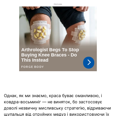
РЕКЛАМА
Однак, як ми знаємо, краса буває оманливою, і
ковдра-восьминіг — не виняток, бо застосовує
доволі незвичну мисливську стратегію, відриваючи
щупальця від отруйних медуз і використовуючи їх