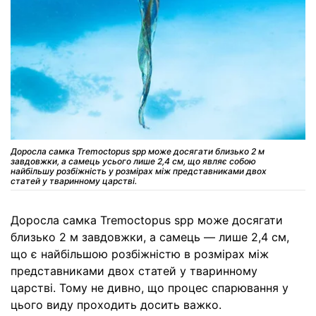
Доросла самка Tremoctopus spp може досягати близько 2 м
завдовжки, а самець усього лише 2,4 см, що являє собою
найбільшу розбіжність у розмірах між представниками двох
статей у тваринному царстві.
Доросла самка Tremoctopus spp може досягати
близько 2 м завдовжки, а самець — лише 2,4 см,
що є найбільшою розбіжністю в розмірах між
представниками двох статей у тваринному
царстві. Тому не дивно, що процес спарювання у
цього виду проходить досить важко.