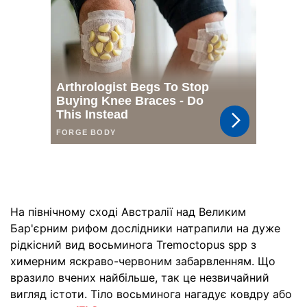
На північному сході Австралії над Великим
Бар'єрним рифом дослідники натрапили на дуже
рідкісний вид восьминога Tremoctopus spp з
химерним яскраво-червоним забарвленням. Що
вразило вчених найбільше, так це незвичайний
вигляд істоти. Тіло восьминога нагадує ковдру або