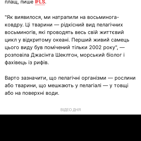
плащ, пише
IFLS
.
"Як виявилося, ми натрапили на восьминога-
ковдру. Ці тварини — рідкісний вид пелагічних
восьминогів, які проводять весь свій життєвий
цикл у відкритому океані. Перший живий самець
цього виду був помічений тільки 2002 року", —
розповіла Джасінта Шеклтон, морський біолог і
фахівець із рифів.
Варто зазначити, що пелагічні організми — рослини
або тварини, що мешкають у пелагіалі — у товщі
або на поверхні води.
ВІДЕО ДНЯ