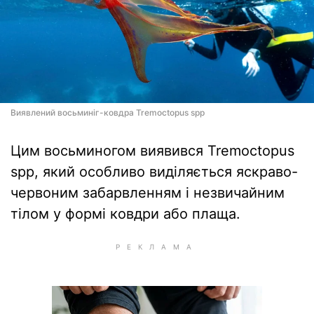
Виявлений восьминіг-ковдра Tremoctopus spp
Цим восьминогом виявився Tremoctopus
spp, який особливо виділяється яскраво-
червоним забарвленням і незвичайним
тілом у формі ковдри або плаща.