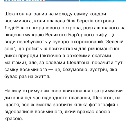
Шеклтон натрапив на молоду самку ковдри-
восьминога, коли плавала біля берегів острова
Леді-Елліот, коралового острова, розташованого на
південному краю Великого Бар'єрного рифу. Ці
води перебувають у суворо охоронюваній "Зеленій
зоні", що робить їх прихистком для різноманітної
дикої природи (включно з рожевими скатами
мантами), але, за словами Шеклтона, побачити тут
самку восьминога — це, безумовно, зустріч, яка
буває раз на життя.
Насилу стримуючи своє хвилювання і затримуючи
дихання під час підводного плавання, Шеклтон, на
щастя, все ж змогла зробити кілька фотографій і
відеозаписів восьминога, який вражає своєю
красою.