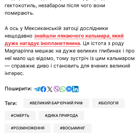
гектокотиль, незабаром після чого вони
помирають.
А ось у Мексиканській затоці дослідники
нещодавно
знайшли лякаючого кальмара, який
дуже нагадує інопланетянина
. Ця істота з роду
Magnapinna мешкає на дуже великих глибинах і про
неї мало що відомо, тому зустріч із цим кальмаром
— справжнє диво і становить для вчених великий
інтерес.
відправити у Telegram
поділитись у Facebook
поділитись у X
відправити у Viber
відправити у Whatsapp
відправити у Messenger
відправити у LinkedIn
Поширити:
Теги:
ВЕЛИКИЙ БАР'ЄРНИЙ РИФ
БІОЛОГІЯ
СМЕРТЬ
ДИКА ПРИРОДА
РОЗМНОЖЕННЯ
ВОСЬМИНІГ