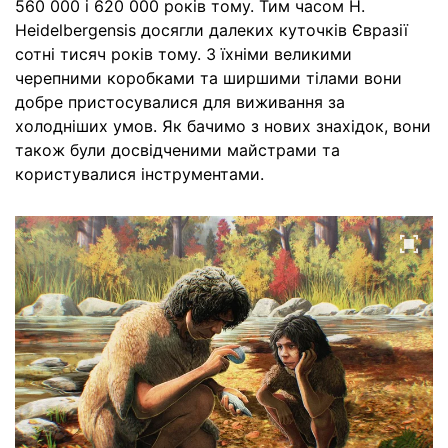
560 000 і 620 000 років тому. Тим часом H.
Heidelbergensis досягли далеких куточків Євразії
сотні тисяч років тому. З їхніми великими
черепними коробками та ширшими тілами вони
добре пристосувалися для виживання за
холодніших умов. Як бачимо з нових знахідок, вони
також були досвідченими майстрами та
користувалися інструментами.