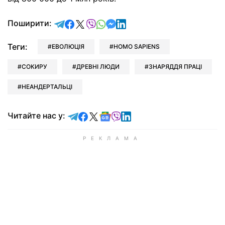
відправити у Telegram
поділитись у Facebook
поділитись у X
відправити у Viber
відправити у Whatsapp
відправити у Messenger
відправити у LinkedIn
Поширити:
Теги:
ЕВОЛЮЦІЯ
HOMO SAPIENS
СОКИРУ
ДРЕВНІ ЛЮДИ
ЗНАРЯДДЯ ПРАЦІ
НЕАНДЕРТАЛЬЦІ
Читайте у Telegram
Читайте у Facebook
Читайте у X
Читайте у Google news
Читайте у Viber
Читайте у LinkedIn
Читайте нас у: