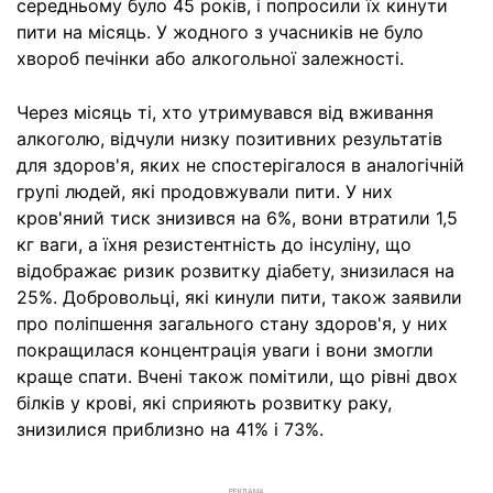
середньому було 45 років, і попросили їх кинути
пити на місяць. У жодного з учасників не було
хвороб печінки або алкогольної залежності.
Через місяць ті, хто утримувався від вживання
алкоголю, відчули низку позитивних результатів
для здоров'я, яких не спостерігалося в аналогічній
групі людей, які продовжували пити. У них
кров'яний тиск знизився на 6%, вони втратили 1,5
кг ваги, а їхня резистентність до інсуліну, що
відображає ризик розвитку діабету, знизилася на
25%. Добровольці, які кинули пити, також заявили
про поліпшення загального стану здоров'я, у них
покращилася концентрація уваги і вони змогли
краще спати. Вчені також помітили, що рівні двох
білків у крові, які сприяють розвитку раку,
знизилися приблизно на 41% і 73%.
РЕКЛАМА