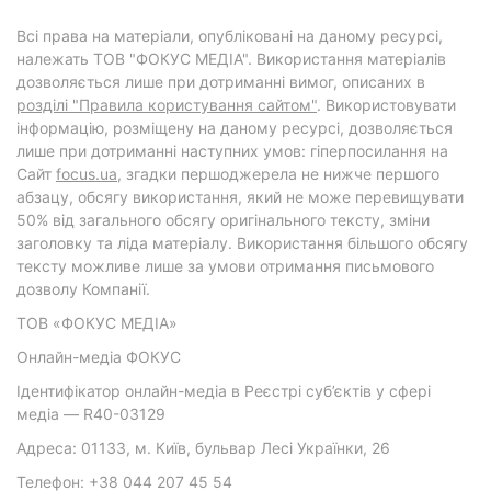
Всі права на матеріали, опубліковані на даному ресурсі,
належать ТОВ "ФОКУС МЕДІА". Використання матеріалів
дозволяється лише при дотриманні вимог, описаних в
розділі "Правила користування сайтом"
. Використовувати
інформацію, розміщену на даному ресурсі, дозволяється
лише при дотриманні наступних умов: гіперпосилання на
Cайт
focus.ua
, згадки першоджерела не нижче першого
абзацу, обсягу використання, який не може перевищувати
50% від загального обсягу оригінального тексту, зміни
заголовку та ліда матеріалу. Використання більшого обсягу
тексту можливе лише за умови отримання письмового
дозволу Компанії.
ТОВ «ФОКУС МЕДІА»
Онлайн-медіа ФОКУС
Ідентифікатор онлайн-медіа в Реєстрі суб’єктів у сфері
медіа — R40-03129
Адреса: 01133, м. Київ, бульвар Лесі Українки, 26
Телефон: +38 044 207 45 54