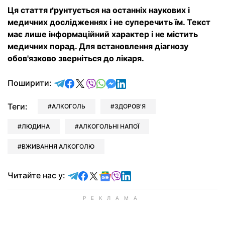
Ця стаття ґрунтується на останніх наукових і
медичних дослідженнях і не суперечить їм. Текст
має лише інформаційний характер і не містить
медичних порад. Для встановлення діагнозу
обов'язково зверніться до лікаря.
відправити у Telegram
поділитись у Facebook
поділитись у X
відправити у Viber
відправити у Whatsapp
відправити у Messenger
відправити у LinkedIn
Поширити:
Теги:
АЛКОГОЛЬ
ЗДОРОВ'Я
ЛЮДИНА
АЛКОГОЛЬНІ НАПОЇ
ВЖИВАННЯ АЛКОГОЛЮ
Читайте у Telegram
Читайте у Facebook
Читайте у X
Читайте у Google news
Читайте у Viber
Читайте у LinkedIn
Читайте нас у: