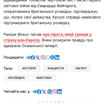
світової війни від Еверарда Фейлдінга,
оперативника британської розвідки, підтверджує,
що, попри свої дивацтва, Кроулі справді намагався
підтримувати британську розвідку.
Раніше
Фокус
писав
про пірата, який тримав у
страху всю Європу
. Вчені розкрили правду про
адмірала Османської імперії.
відправити у Telegram
поділитись у Facebook
поділитись у X
відправити у Viber
відправити у Whatsapp
відправити у Messenger
відправити у LinkedIn
Поширити:
Теги:
ІСТОРІЯ
НАЦИСТИ
АГЕНТ
РОЗВІДКА
МІСТИКА
Читайте у Telegram
Читайте у Facebook
Читайте у X
Читайте у Google news
Читайте у Viber
Читайте у LinkedIn
Читайте нас у: