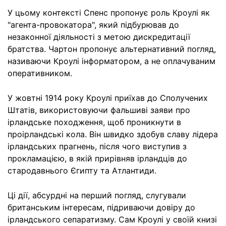
У цьому контексті Спенс пропонує роль Кроулі як
"агента-провокатора", який підбурював до
незаконної діяльності з метою дискредитації
братства. Чартон пропонує альтернативний погляд,
називаючи Кроулі інформатором, а не оплачуваним
оперативником.
У жовтні 1914 року Кроулі приїхав до Сполучених
Штатів, використовуючи фальшиві заяви про
ірландське походження, щоб проникнути в
проірландські кола. Він швидко здобув славу лідера
ірландських прагнень, після чого виступив з
прокламацією, в якій прирівняв ірландців до
стародавнього Єгипту та Атлантиди.
Ці дії, абсурдні на перший погляд, слугували
британським інтересам, підриваючи довіру до
ірландського сепаратизму. Сам Кроулі у своїй книзі