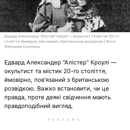
Едвард Александер "Алістер" Кроулі — окультист та містик 20-го
століття, ймовірно, пов'язаний з британською розвідкою | Фото:
Wikimedia Commons
Едвард Александер "Алістер" Кроулі —
окультист та містик 20-го століття,
ймовірно, пов'язаний з британською
розвідкою. Важко встановити, чи це
правда, проте деякі свідчення мають
правдоподібний вигляд.