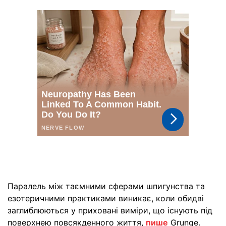
Паралель між таємними сферами шпигунства та
езотеричними практиками виникає, коли обидві
заглиблюються у приховані виміри, що існують під
поверхнею повсякденного життя,
пише
Grunge.