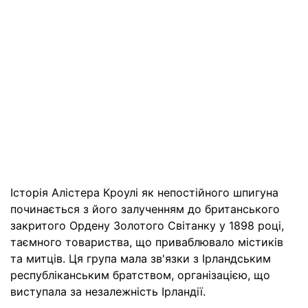
Історія Алістера Кроулі як непостійного шпигуна
починається з його залученням до британського
закритого Ордену Золотого Світанку у 1898 році,
таємного товариства, що приваблювало містиків
та митців. Ця група мала зв'язки з Ірландським
республіканським братством, організацією, що
виступала за незалежність Ірландії.