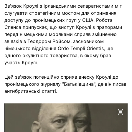
Зв'язок Кроулі з ірландськими сепаратистами міг
слугувати стратегічним мостом для отримання
доступу до пронімецьких груп у США. Робота
Спенса припускає, що виступ Кроулі з прапорами
перед німецькими моряками сприяв зміцненню
зв'язків з Теодором Ройсом, засновником
німецького відділення Ordo Templi Orientis, ще
одного окультного товариства, в якому брав
участь Кроулі.
Цей зв'язок потенційно сприяв внеску Кроулі до
пронімецького журналу "Батьківщина", де він писав
антибританські статті.