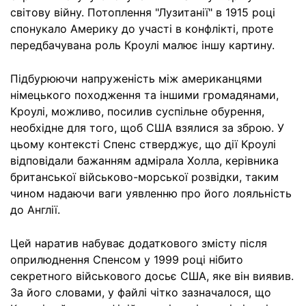
світову війну. Потоплення "Лузитанії" в 1915 році
спонукало Америку до участі в конфлікті, проте
передбачувана роль Кроулі малює іншу картину.
Підбурюючи напруженість між американцями
німецького походження та іншими громадянами,
Кроулі, можливо, посилив суспільне обурення,
необхідне для того, щоб США взялися за зброю. У
цьому контексті Спенс стверджує, що дії Кроулі
відповідали бажанням адмірала Холла, керівника
британської військово-морської розвідки, таким
чином надаючи ваги уявленню про його лояльність
до Англії.
Цей наратив набуває додаткового змісту після
оприлюднення Спенсом у 1999 році нібито
секретного військового досьє США, яке він виявив.
За його словами, у файлі чітко зазначалося, що