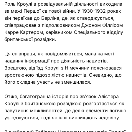
Роль Кроулі в розвідувальній діяльності виходила
за межі Першої світової війни. У 1930-1932 роках
він переїхав до Берліна, де, як стверджується,
співпрацював з підполковником Джоном Філлісом
Карре Картером, керівником Спеціального відділу
британської розвідки.
Ця співпраця, як повідомляється, мала на меті
надання інформації про діяльність нацистів.
Зрештою, від'їзд Кроулі з Німеччини пояснювався
зростаючою підозрілістю нацистів. Очевидно, що
його складна участь не зменшилася.
Отже, багатогранна історія про зв'язок Алістера
Кроулі з британською розвідкою розгортається як
павутиння можливостей, де деякі елементи логічно
узгоджуються, тоді як інші викликають недовіру.
Віднайдений Тобіасом Чертоном лист часів Першої