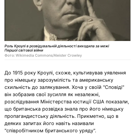
Роль Кроулі в розвідувальній діяльності виходила за межі
Першої світової війни
Фото: Wikimedia Commons/Aleister Crowley
До 1915 року Кроулі, схоже, культивував уявлення
про німецьку зарозумілість та американську
схильність до залякування. Хоча у своїй "Сповіді"
він зобразив свої зусилля як незалежні,
розслідування Міністерства юстиції США показали,
що британська розвідка знала про його німецьку
пропагандистську діяльність. Прикметно, що в
деяких запитах його навіть називали
"співробітником британського уряду".