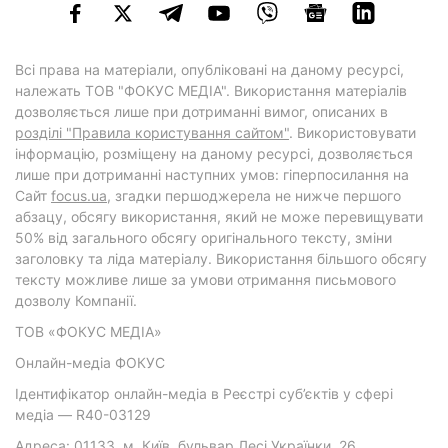
Всі права на матеріали, опубліковані на даному ресурсі,
належать ТОВ "ФОКУС МЕДІА". Використання матеріалів
дозволяється лише при дотриманні вимог, описаних в
розділі "Правила користування сайтом"
. Використовувати
інформацію, розміщену на даному ресурсі, дозволяється
лише при дотриманні наступних умов: гіперпосилання на
Cайт
focus.ua
, згадки першоджерела не нижче першого
абзацу, обсягу використання, який не може перевищувати
50% від загального обсягу оригінального тексту, зміни
заголовку та ліда матеріалу. Використання більшого обсягу
тексту можливе лише за умови отримання письмового
дозволу Компанії.
ТОВ «ФОКУС МЕДІА»
Онлайн-медіа ФОКУС
Ідентифікатор онлайн-медіа в Реєстрі суб’єктів у сфері
медіа — R40-03129
Адреса: 01133, м. Київ, бульвар Лесі Українки, 26