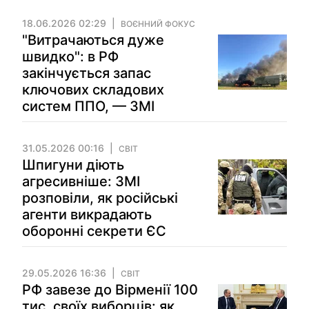
18.06.2026 02:29
ВОЄННИЙ ФОКУС
"Витрачаються дуже
швидко": в РФ
закінчується запас
ключових складових
систем ППО, — ЗМІ
31.05.2026 00:16
СВІТ
Шпигуни діють
агресивніше: ЗМІ
розповіли, як російські
агенти викрадають
оборонні секрети ЄС
29.05.2026 16:36
СВІТ
РФ завезе до Вірменії 100
тис. своїх виборців: як