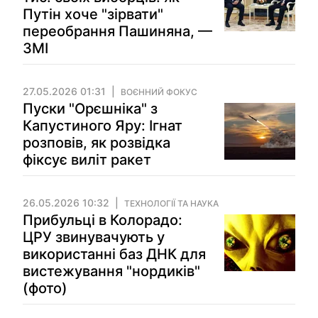
Путін хоче "зірвати"
переобрання Пашиняна, —
ЗМІ
27.05.2026 01:31
ВОЄННИЙ ФОКУС
Пуски "Орєшніка" з
Капустиного Яру: Ігнат
розповів, як розвідка
фіксує виліт ракет
26.05.2026 10:32
ТЕХНОЛОГІЇ ТА НАУКА
Прибульці в Колорадо:
ЦРУ звинувачують у
використанні баз ДНК для
вистежування "нордиків"
(фото)