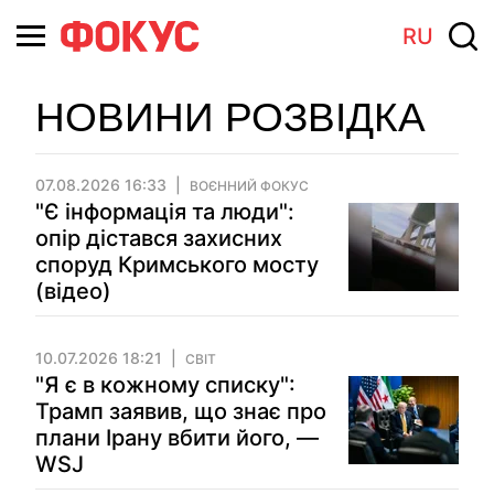
RU
НОВИНИ РОЗВІДКА
07.08.2026 16:33
ВОЄННИЙ ФОКУС
"Є інформація та люди":
опір дістався захисних
споруд Кримського мосту
(відео)
10.07.2026 18:21
СВІТ
"Я є в кожному списку":
Трамп заявив, що знає про
плани Ірану вбити його, —
WSJ