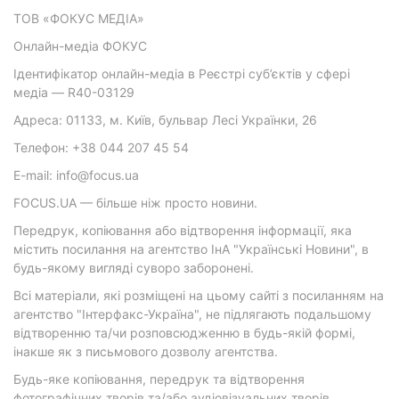
ТОВ «ФОКУС МЕДІА»
Онлайн-медіа ФОКУС
Ідентифікатор онлайн-медіа в Реєстрі суб’єктів у сфері
медіа — R40-03129
Адреса: 01133, м. Київ, бульвар Лесі Українки, 26
Телефон: +38 044 207 45 54
E-mail: info@focus.ua
FOCUS.UA — більше ніж просто новини.
Передрук, копіювання або відтворення інформації, яка
містить посилання на агентство ІнА "Українські Новини", в
будь-якому вигляді суворо заборонені.
Всі матеріали, які розміщені на цьому сайті з посиланням на
агентство "Інтерфакс-Україна", не підлягають подальшому
відтворенню та/чи розповсюдженню в будь-якій формі,
інакше як з письмового дозволу агентства.
Будь-яке копіювання, передрук та відтворення
фотографічних творів та/або аудіовізуальних творів