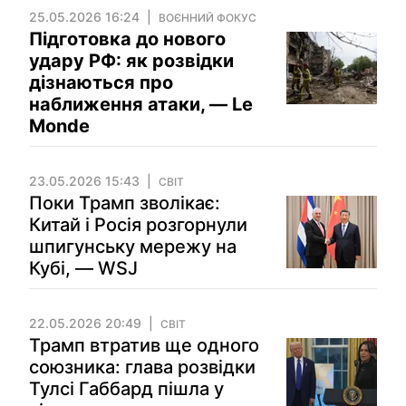
25.05.2026 16:24
ВОЄННИЙ ФОКУС
Підготовка до нового
удару РФ: як розвідки
дізнаються про
наближення атаки, — Le
Monde
23.05.2026 15:43
СВІТ
Поки Трамп зволікає:
Китай і Росія розгорнули
шпигунську мережу на
Кубі, — WSJ
22.05.2026 20:49
СВІТ
Трамп втратив ще одного
союзника: глава розвідки
Тулсі Габбард пішла у