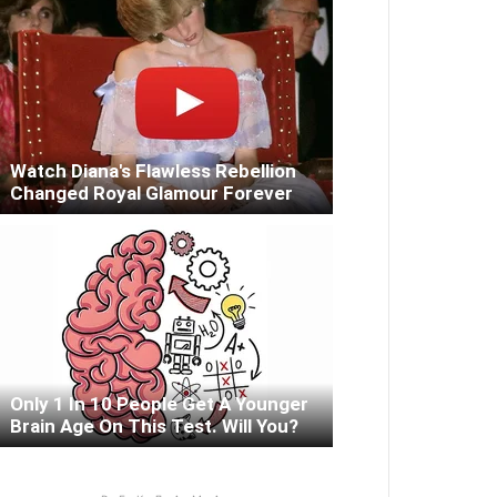
Watch Diana's Flawless Rebellion
Changed Royal Glamour Forever
Only 1 In 10 People Get A Younger
Brain Age On This Test. Will You?