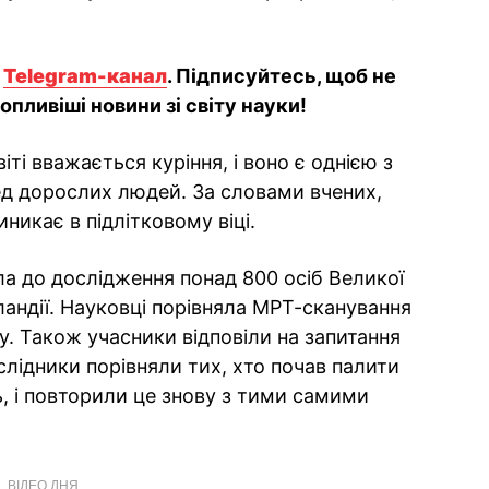
й
Telegram-канал
. Підписуйтесь, щоб не
пливіші новини зі світу науки!
і вважається куріння, і воно є однією з
ед дорослих людей. За словами вчених,
никає в підлітковому віці.
а до дослідження понад 800 осіб Великої
рландії. Науковці порівняла МРТ-сканування
су. Також учасники відповіли на запитання
ослідники порівняли тих, хто почав палити
ть, і повторили це знову з тими самими
ВІДЕО ДНЯ