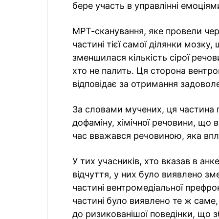
бере участь в управлінні емоціями
МРТ-сканування, яке провели чер
частині тієї самої ділянки мозку
зменшилася кількість сірої речови
хто не палить. Ця сторона вентр
відповідає за отримання задовол
За словами мучених, ця частина
дофаміну, хімічної речовини, що 
час вважався речовиною, яка вп
У тих учасників, хто вказав в анк
відчуття, у них було виявлено зме
частині вентромедіальної префронт
частині було виявлено те ж саме,
до ризикованішої поведінки, що з