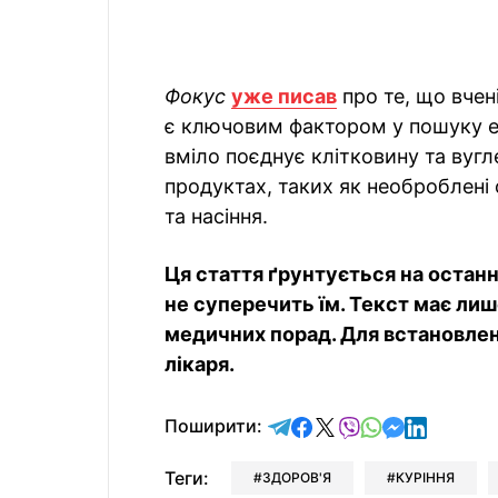
Фокус
уже писав
про те, що вчен
є ключовим фактором у пошуку е
вміло поєднує клітковину та вугл
продуктах, таких як необроблені ф
та насіння.
Ця стаття ґрунтується на останн
не суперечить їм. Текст має лиш
медичних порад. Для встановленн
лікаря.
відправити у Telegram
поділитись у Facebo
поділитись у X
відправити у Vi
відправити у
відправит
відправи
Поширити:
Теги:
ЗДОРОВ'Я
КУРІННЯ