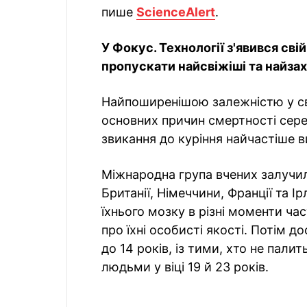
пише
ScienceAlert
.
У Фокус. Технології з'явився сві
пропускати найсвіжіші та найзахо
Найпоширенішою залежністю у світ
основних причин смертності сер
звикання до куріння найчастіше ви
Міжнародна група вчених залучил
Британії, Німеччини, Франції та І
їхнього мозку в різні моменти ча
про їхні особисті якості. Потім д
до 14 років, із тими, хто не пали
людьми у віці 19 й 23 років.