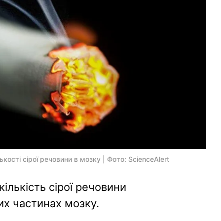
ькості сірої речовини в мозку | Фото: ScienceAlert
ількість сірої речовини
х частинах мозку.