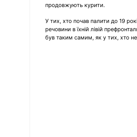
продовжують курити.
У тих, хто почав палити до 19 ро
речовини в їхній лівій префронталь
був таким самим, як у тих, хто н