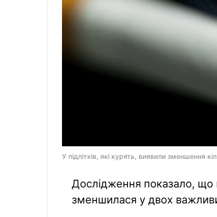
У підлітків, які курять, виявили зменшення кіл
Дослідження показало, що к
зменшилася у двох важливи