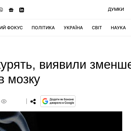
ДУМКИ
ИЙ ФОКУС
ПОЛІТИКА
УКРАЇНА
СВІТ
НАУКА
ДІДЖИТАЛ
АВТО
СВІТФАН
КУ
і курять, виявили зменш
в мозку
0