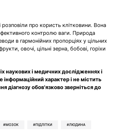
і розповіли про користь клітковини. Вона
фективного контролю ваги. Природа
еводи в гармонійних пропорціях у цільних
рукти, овочі, цільні зерна, бобові, горіхи
іх наукових і медичних дослідженнях і
е інформаційний характер і не містить
я діагнозу обов'язково зверніться до
ok
ber
 Whatsapp
и у Messenger
ти у LinkedIn
МОЗОК
ПІДЛІТКИ
ЛЮДИНА