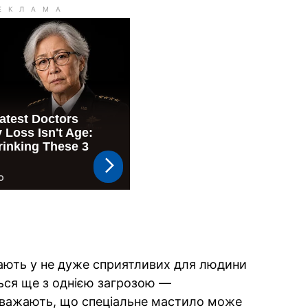
вають у не дуже сприятливих для людини
ься ще з однією загрозою —
вважають, що спеціальне мастило може