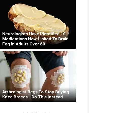
Neurologists Have Identified 10
Medications Now Linked To Brain
Fog In Adults Over 60
Arthrologist Begs To Stop Buying
Knee Braces - Do This Instead