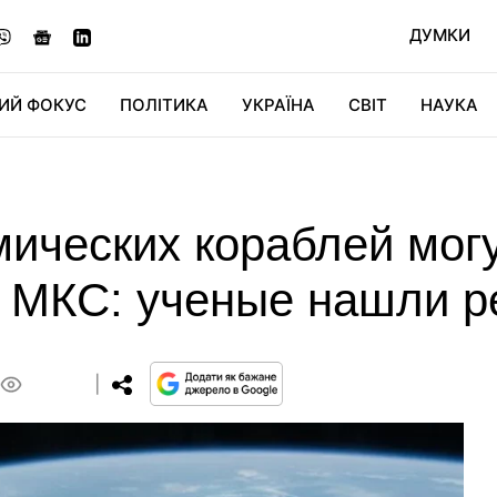
ДУМКИ
ИЙ ФОКУС
ПОЛІТИКА
УКРАЇНА
СВІТ
НАУКА
ДІДЖИТАЛ
АВТО
СВІТФАН
КУ
ических кораблей могу
а МКС: ученые нашли р
0