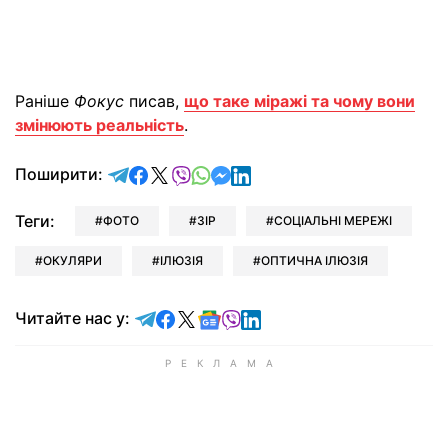
Раніше
Фокус
писав,
що таке міражі та чому вони
змінюють реальність
.
відправити у Telegram
поділитись у Facebook
поділитись у X
відправити у Viber
відправити у Whatsapp
відправити у Messenger
відправити у LinkedIn
Поширити:
Теги:
ФОТО
ЗІР
СОЦІАЛЬНІ МЕРЕЖІ
ОКУЛЯРИ
ІЛЮЗІЯ
ОПТИЧНА ІЛЮЗІЯ
Читайте у Telegram
Читайте у Facebook
Читайте у X
Читайте у Google news
Читайте у Viber
Читайте у LinkedIn
Читайте нас у: