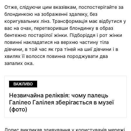
Отже, слідуючи цим вказівкам, поспостерігайте за
блондинкою на зображенні здалеку, без
коригувальних лінз. Трансформація має відбутися у
вас на очах, перетворивши блондинку в образ
бентежно постарілої жінки. Підборіддя і рот жінки
повинні накладатися на верхню частину тіла
дівчини, в той час як гра тіней на шиї дівчини і в
хвилях її волосся повинна породжувати два
запалих ока.
ВАЖЛИВО
Незвичайна реліквія: чому палець
Галілео Галілея зберігається в музеї
(фото)
Допис викликав здивування у користувачів мережі,