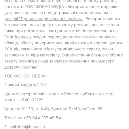
Всі права на матеріали, опубліковані на даному ресурсі,
належать ТОВ "ФОКУС МЕДІА". Використання матеріалів
дозволяється лише при дотриманні вимог, описаних в
розділі "Правила користування сайтом"
. Використовувати
інформацію, розміщену на даному ресурсі, дозволяється
лише при дотриманні наступних умов: гіперпосилання на
Cайт
focus.ua
, згадки першоджерела не нижче першого
абзацу, обсягу використання, який не може перевищувати
50% від загального обсягу оригінального тексту, зміни
заголовку та ліда матеріалу. Використання більшого обсягу
тексту можливе лише за умови отримання письмового
дозволу Компанії.
ТОВ «ФОКУС МЕДІА»
Онлайн-медіа ФОКУС
Ідентифікатор онлайн-медіа в Реєстрі суб’єктів у сфері
медіа — R40-03129
Адреса: 01133, м. Київ, бульвар Лесі Українки, 26
Телефон: +38 044 207 45 54
E-mail: info@focus.ua