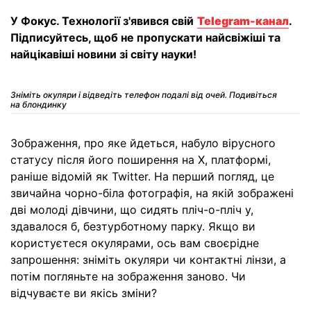
У Фокус. Технології з'явився свій
Telegram-канал
.
Підписуйтесь, щоб не пропускати найсвіжіші та
найцікавіші новини зі світу науки!
Зніміть окуляри і відведіть телефон подалі від очей. Подивіться
на блондинку
Зображення, про яке йдеться, набуло вірусного
статусу після його поширення на X, платформі,
раніше відомій як Twitter. На перший погляд, це
звичайна чорно-біла фотографія, на якій зображені
дві молоді дівчини, що сидять пліч-о-пліч у,
здавалося б, безтурботному парку. Якщо ви
користуєтеся окулярами, ось вам своєрідне
запрошення: зніміть окуляри чи контактні лінзи, а
потім погляньте на зображення заново. Чи
відчуваєте ви якісь зміни?