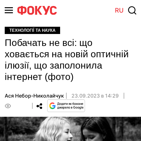
RU
ТЕХНОЛОГІЇ ТА НАУКА
Побачать не всі: що
ховається на новій оптичній
ілюзії, що заполонила
інтернет (фото)
Ася Небор-Николайчук
23.09.2023 в 14:29
0