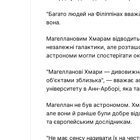
"Багато людей на Філіппінах вва
вона.
Магеллановим Хмарам відводиться
незалежні галактики, але розташ
астрономи могли спостерігати окр
"Магелланові Хмари — дивовижна
об'єктами зблизька", — вважає а
університету в Анн-Арборі, яка 
Магеллан не був астрономом. Хма
але вони й раніше були добре від
та європейським дослідникам.
"Не має сенсу називати їх на чес