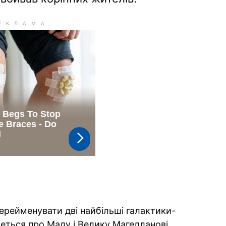
ерейменувати дві найбільші галактики-
еться про Малу і Велику Магелланові