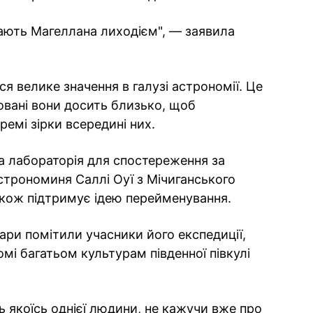
жають Магеллана лиходієм", — заявила
 велике значення в галузі астрономії. Це
овані вони досить близько, щоб
емі зірки всередині них.
 лабораторія для спостереження за
строноминя Саллі Оуї з Мічиганського
також підтримує ідею перейменування.
ри помітили учасники його експедиції,
омі багатьом культурам південної півкулі
ть якоїсь однієї людини, не кажучи вже про