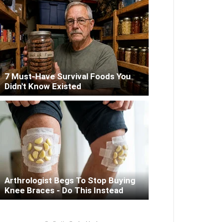
7 Must-Have Survival Foods You
Didn't Know Existed
Arthrologist Begs To Stop Buying
Knee Braces - Do This Instead