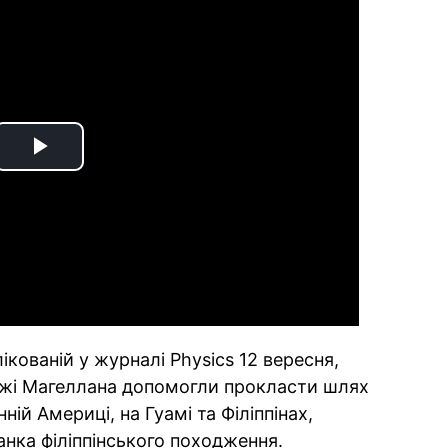
Play
Video
лікованій у журналі Physics 12 вересня,
ожі Магеллана допомогли прокласти шлях
ній Америці, на Гуамі та Філіппінах,
нка філіппінського походження.