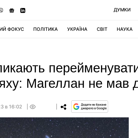
ДУМКИ
ИЙ ФОКУС
ПОЛІТИКА
УКРАЇНА
СВІТ
НАУКА
ДІДЖИТАЛ
АВТО
СВІТФАН
КУ
ликають перейменувати
ху: Магеллан не мав д
3 в 16:02
0