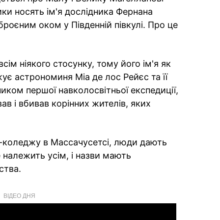
ки носять ім'я дослідника Фернана
роєним оком у Південній півкулі. Про це
сім ніякого стосунку, тому його ім'я як
ує астрономиня Міа де лос Рейєс та її
ником першої навколосвітньої експедиції,
ав і вбивав корінних жителів, яких
т-коледжу в Массачусетсі, люди дають
е належить усім, і назви мають
ства.
ВІДЕО ДНЯ