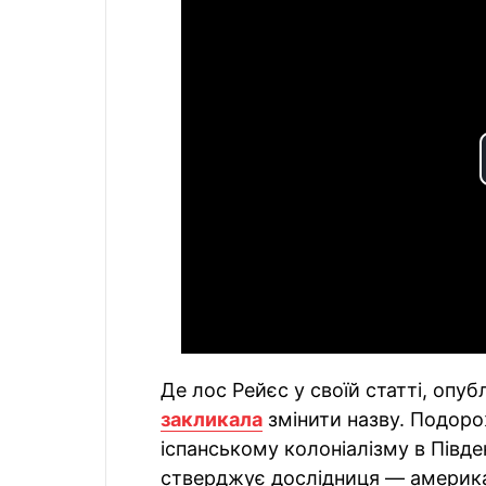
Де лос Рейєс у своїй статті, опуб
закликала
змінити назву. Подор
іспанському колоніалізму в Півден
стверджує дослідниця — америка