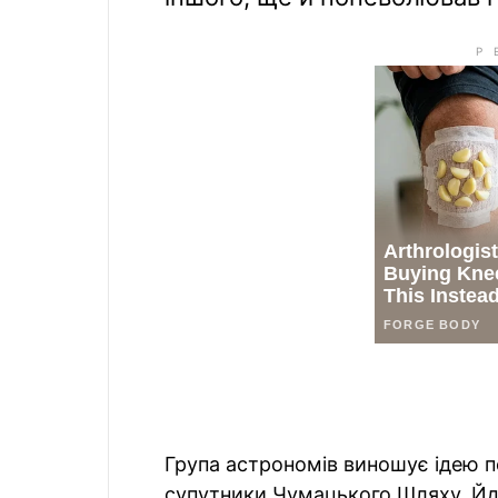
Група астрономів виношує ідею п
супутники Чумацького Шляху. Йд