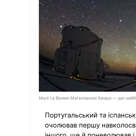
Малі та Великі Магелланові Хмари — дві най
Португальський та іспанс
очолював першу навколосві
іншого, ще й поневолював і