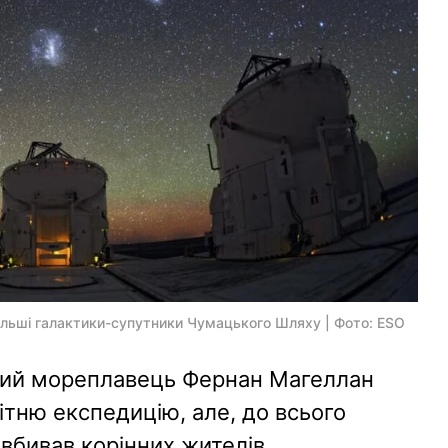
більші галактики-супутники Чумацького Шляху | Фото: ESO
ький мореплавець Фернан Магеллан
тню експедицію, але, до всього
 вбивав корінних жителів.