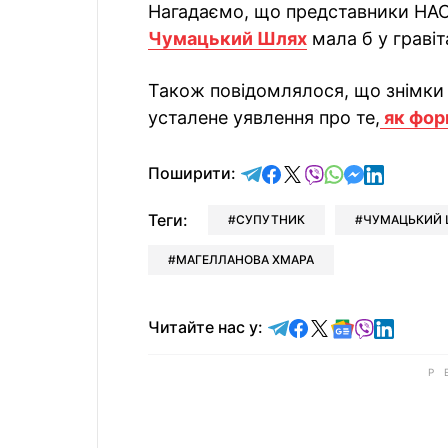
Нагадаємо, що представники НАС
Чумацький Шлях
мала б у гравіт
Також повідомлялося, що знімк
усталене уявлення про те,
як фор
відправити у Telegram
поділитись у Facebo
поділитись у X
відправити у Vi
відправити у
відправит
відправи
Поширити:
Теги:
СУПУТНИК
ЧУМАЦЬКИЙ 
МАГЕЛЛАНОВА ХМАРА
Читайте у Telegram
Читайте у Faceb
Читайте у X
Читайте у 
Читайте у
Читайт
Читайте нас у: