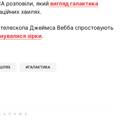
А розповіли, який
вигляд галактика
аційних хвилях.
и телескопа Джеймса Вебба спростовують
мувалися зірки
.
ok
ber
 Whatsapp
и у Messenger
ти у LinkedIn
ШЛЯХ
ГАЛАКТИКА
ook
Google news
 Viber
е у LinkedIn