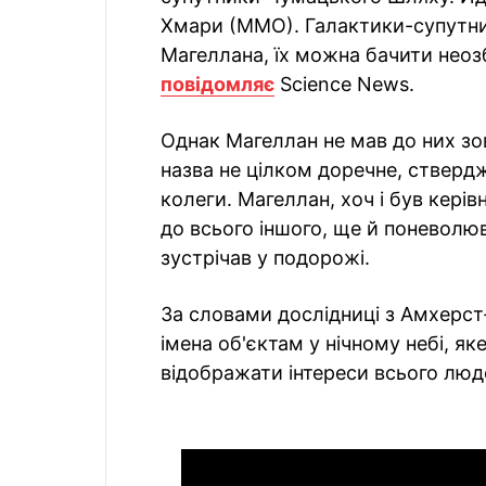
Хмари (ММО). Галактики-супутни
Магеллана, їх можна бачити неозб
повідомляє
Science News.
Однак Магеллан не мав до них зов
назва не цілком доречне, ствердж
колеги. Магеллан, хоч і був керів
до всього іншого, ще й поневолюв
зустрічав у подорожі.
За словами дослідниці з Амхерс
імена об'єктам у нічному небі, як
відображати інтереси всього люд