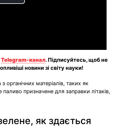
Play
Video
й
Telegram-канал
. Підписуйтесь, щоб не
пливіші новини зі світу науки!
з органічних матеріалів, таких як
е паливо призначене для заправки літаків,
зелене, як здається