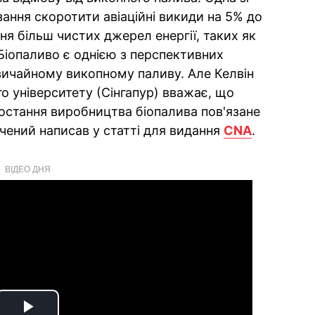
зання скоротити авіаційні викиди на 5% до
я більш чистих джерел енергії, таких як
іопаливо є однією з перспективних
вичайному викопному паливу. Але Келвін
о університету (Сінгапур) вважає, що
ростання виробництва біопалива пов'язане
чений написав у статті для видання
CNA
.
ВІДЕО ДНЯ