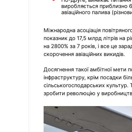
виробляється приблизно 60
авіаційного палива (різнов
Міжнародна асоціація повітряног
показник до 17,5 млрд літрів на 
на 2800% за 7 років, і все це за
скорочення авіаційних викидів.
Досягнення такої амбітної мети п
інфраструктуру, крім посадки біль
сільськогосподарських культур. Т
зробити революцію у виробництві