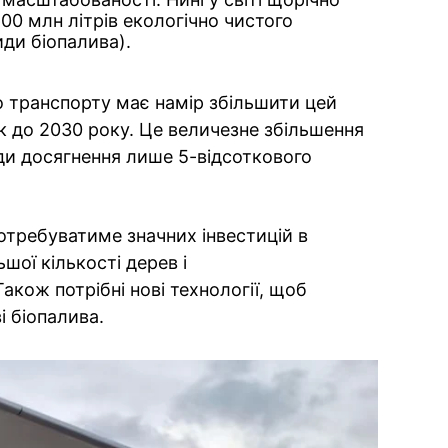
0 млн літрів екологічно чистого
иди біопалива).
о транспорту має намір збільшити цей
рік до 2030 року. Це величезне збільшення
ради досягнення лише 5-відсоткового
отребуватиме значних інвестицій в
шої кількості дерев і
акож потрібні нові технології, щоб
 біопалива.