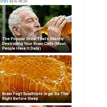
The Popular Drink That's Silently
Destroying Your Brain Cells (Most
People Have It Daily)
Brain Fog? Scientists Urge: Do This
Right Before Sleep