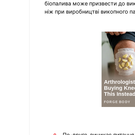
біопалива може призвести до вики
ніж при виробництві викопного п
По-друге, виникає питання 