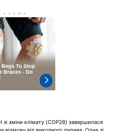
 зі зміни клімату (COP28) завершилася
 відмову від викопного палива. Одна зі