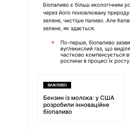
Біопаливо є більш екологічним р
через його поновлювану природу 
зелене, чистіше паливо. Але Келв
зелене, як здається.
По-перше, біопаливо зазви
вуглекислий газ, що виділ
частково компенсується в
рослини в процесі їх росту
ВАЖЛИВО
Бензин із молока: у США
розробили інноваційне
біопаливо