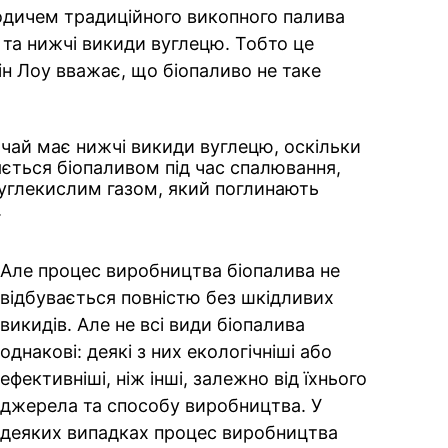
одичем традиційного викопного палива
та нижчі викиди вуглецю. Тобто це
ін Лоу вважає, що біопаливо не таке
чай має нижчі викиди вуглецю, оскільки
яється біопаливом під час спалювання,
углекислим газом, який поглинають
.
Але процес виробництва біопалива не
відбувається повністю без шкідливих
викидів. Але не всі види біопалива
однакові: деякі з них екологічніші або
ефективніші, ніж інші, залежно від їхнього
джерела та способу виробництва. У
деяких випадках процес виробництва