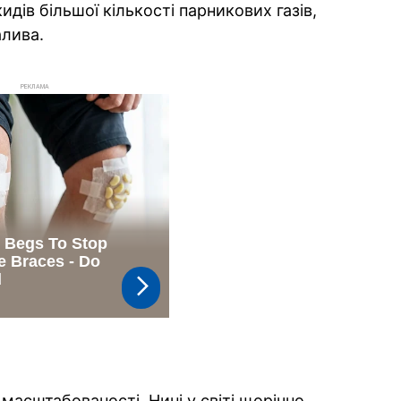
дів більшої кількості парникових газів,
алива.
РЕКЛАМА
масштабованості. Нині у світі щорічно