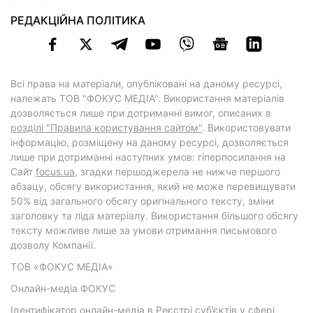
РЕДАКЦІЙНА ПОЛІТИКА
Всі права на матеріали, опубліковані на даному ресурсі,
належать ТОВ "ФОКУС МЕДІА". Використання матеріалів
дозволяється лише при дотриманні вимог, описаних в
розділі "Правила користування сайтом"
. Використовувати
інформацію, розміщену на даному ресурсі, дозволяється
лише при дотриманні наступних умов: гіперпосилання на
Cайт
focus.ua
, згадки першоджерела не нижче першого
абзацу, обсягу використання, який не може перевищувати
50% від загального обсягу оригінального тексту, зміни
заголовку та ліда матеріалу. Використання більшого обсягу
тексту можливе лише за умови отримання письмового
дозволу Компанії.
ТОВ «ФОКУС МЕДІА»
Онлайн-медіа ФОКУС
Ідентифікатор онлайн-медіа в Реєстрі суб’єктів у сфері