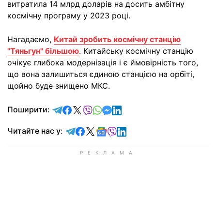
витратила 14 млрд доларів на досить амбітну
космічну програму у 2023 році.
Нагадаємо,
Китай зробить космічну станцію
"Тяньгун" більшою
. Китайську космічну станцію
очікує глибока модернізація і є ймовірність того,
що вона залишиться єдиною станцією на орбіті,
щойно буде знищено МКС.
відправити у Telegram
поділитись у Facebook
поділитись у X
відправити у Viber
відправити у Whatsapp
відправити у Messenger
відправити у LinkedIn
Поширити:
Читайте у Telegram
Читайте у Facebook
Читайте у X
Читайте у Google news
Читайте у Viber
Читайте у LinkedIn
Читайте нас у: