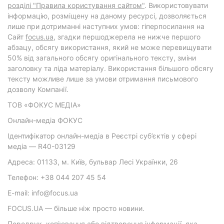
розділі "Правила користування сайтом"
. Використовувати
інформацію, розміщену на даному ресурсі, дозволяється
лише при дотриманні наступних умов: гіперпосилання на
Cайт
focus.ua
, згадки першоджерела не нижче першого
абзацу, обсягу використання, який не може перевищувати
50% від загального обсягу оригінального тексту, зміни
заголовку та ліда матеріалу. Використання більшого обсягу
тексту можливе лише за умови отримання письмового
дозволу Компанії.
ТОВ «ФОКУС МЕДІА»
Онлайн-медіа ФОКУС
Ідентифікатор онлайн-медіа в Реєстрі суб’єктів у сфері
медіа — R40-03129
Адреса: 01133, м. Київ, бульвар Лесі Українки, 26
Телефон: +38 044 207 45 54
E-mail: info@focus.ua
FOCUS.UA — більше ніж просто новини.
Передрук, копіювання або відтворення інформації, яка