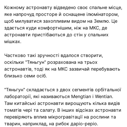
Кожному астронавту відведено своє спальне місце,
яке напрочуд просторе й оснащене ілюмінатором,
щоб милуватися захопливим видом на Землю. Це
здається куди комфортнішим, ніж на МКС, де
астронавти пристібаються до стін у спальних
мішках.
Частково такі зручності вдалося створити,
оскільки "Тяньгун" розрахована на трьох
астронавтів, тоді як на МКС зазвичай перебувають
близько семи осіб.
"Тяньгун" складається з двох сегментів орбітальної
лабораторії, які називаються Mengtian і Wentian.
Там китайські астронавти вирощують кілька видів
томатів чері та салату. В інших відсіках астронавти
перевіряють вплив мікрогравітації на рослини та
тварин, наприклад, на рибок даріо-реріо.