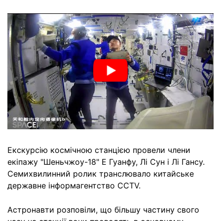
Екскурсію космічною станцією провели члени
екіпажу "Шеньчжоу-18" Е Гуанфу, Лі Сун і Лі Гансу.
Семихвилинний ролик транслювало китайське
державне інформагентство CCTV.
Астронавти розповіли, що більшу частину свого