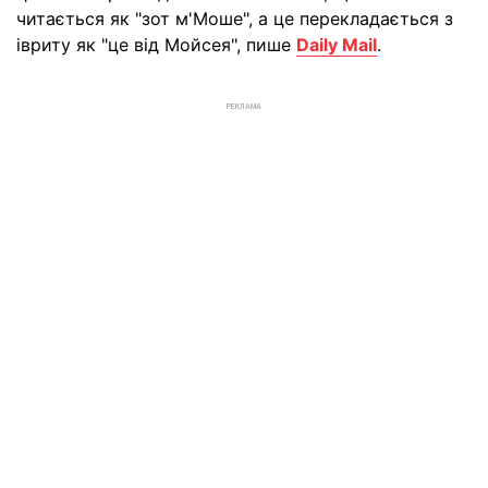
читається як "зот м'Моше", а це перекладається з
івриту як "це від Мойсея", пише
Daily Mail
.
РЕКЛАМА