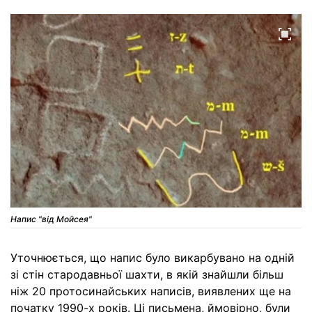
Напис "від Мойсея"
Уточнюється, що напис було викарбувано на одній
зі стін стародавньої шахти, в якій знайшли більш
ніж 20 протосинайських написів, виявлених ще на
початку 1990-х років. Ці письмена, ймовірно, були