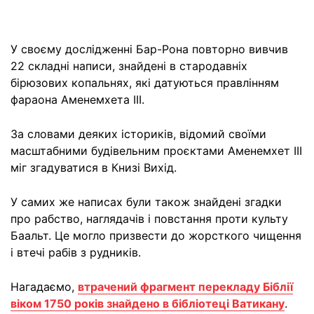
У своєму дослідженні Бар-Рона повторно вивчив
22 складні написи, знайдені в стародавніх
бірюзових копальнях, які датуються правлінням
фараона Аменемхета III.
За словами деяких істориків, відомий своїми
масштабними будівельним проєктами Аменемхет III
міг згадуватися в Книзі Вихід.
У самих же написах були також знайдені згадки
про рабство, наглядачів і повстання проти культу
Баальт. Це могло призвести до жорсткого чищення
і втечі рабів з рудників.
Нагадаємо,
втрачений фрагмент перекладу Біблії
віком 1750 років знайдено в бібліотеці Ватикану
.