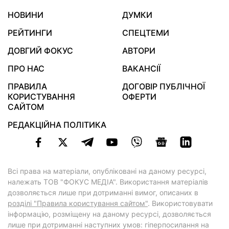
НОВИНИ
ДУМКИ
РЕЙТИНГИ
СПЕЦТЕМИ
ДОВГИЙ ФОКУС
АВТОРИ
ПРО НАС
ВАКАНСІЇ
ПРАВИЛА
ДОГОВІР ПУБЛІЧНОЇ
КОРИСТУВАННЯ
ОФЕРТИ
САЙТОМ
РЕДАКЦІЙНА ПОЛІТИКА
Всі права на матеріали, опубліковані на даному ресурсі,
належать ТОВ "ФОКУС МЕДІА". Використання матеріалів
дозволяється лише при дотриманні вимог, описаних в
розділі "Правила користування сайтом"
. Використовувати
інформацію, розміщену на даному ресурсі, дозволяється
лише при дотриманні наступних умов: гіперпосилання на