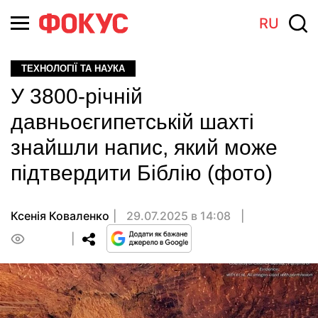
RU
ТЕХНОЛОГІЇ ТА НАУКА
У 3800-річній
давньоєгипетській шахті
знайшли напис, який може
підтвердити Біблію (фото)
Ксенія Коваленко
29.07.2025 в 14:08
0