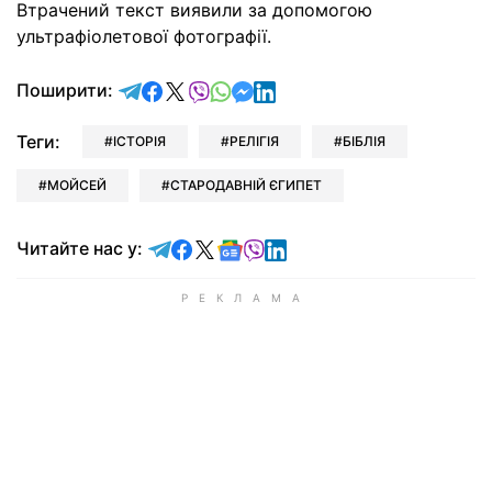
Втрачений текст виявили за допомогою
ультрафіолетової фотографії.
відправити у Telegram
поділитись у Facebook
поділитись у X
відправити у Viber
відправити у Whatsapp
відправити у Messenger
відправити у LinkedIn
Поширити:
Теги:
ІСТОРІЯ
РЕЛІГІЯ
БІБЛІЯ
МОЙСЕЙ
СТАРОДАВНІЙ ЄГИПЕТ
Читайте у Telegram
Читайте у Facebook
Читайте у X
Читайте у Google news
Читайте у Viber
Читайте у LinkedIn
Читайте нас у: