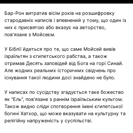
Бар-Рон витратив вісім років на розшифровку
стародавніх написів і впевнений у тому, що один із
них є присвятою або вказує на авторство,
пов'язане з Мойсеєм.
У Біблії йдеться про те, що саме Мойсей вивів
ізраїльтян з єгипетського рабства, а також
отримав Десять заповідей від Бога на горі Синай.
Але жодних реальних історичних свідчень про
існування такої людини досі знайдено не було.
У написах по сусідству згадується таке божество
як "Ель", пов'язане з раннім ізраїльським культом.
Також видно сліди спотворення імені єгипетської
богині Хатхор, що може вказувати на культурну та
релігійну напруженість у суспільстві.