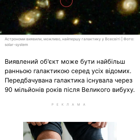
Астрономи виявили, можливо, найпершу галактику у Всесвіті | Фото:
solar-system
Виявлений об'єкт може бути найбільш
ранньою галактикою серед усіх відомих.
Передбачувана галактика існувала через
90 мільйонів років після Великого вибуху.