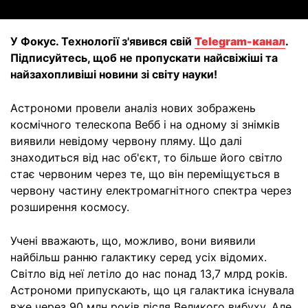
У Фокус. Технології з'явився свій
Telegram-канал
.
Підписуйтесь, щоб не пропускати найсвіжіші та
найзахопливіші новини зі світу науки!
Астрономи провели аналіз нових зображень
космічного телескопа Вебб і на одному зі знімків
виявили невідому червону пляму. Що далі
знаходиться від нас об'єкт, то більше його світло
стає червоним через те, що він переміщується в
червону частину електромагнітного спектра через
розширення космосу.
Учені вважають, що, можливо, вони виявили
найбільш ранню галактику серед усіх відомих.
Світло від неї летіло до нас понад 13,7 млрд років.
Астрономи припускають, що ця галактика існувала
вже через 90 млн років після Великого вибуху. Але