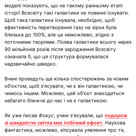
моделі показують, що на такому ранньому етапі
історії Всесвіту такі галактики не повинні існувати.
Щоб така галактика існувала, необхідно, щоб
ефективність перетворення газу на зірки була
близька до 100%, але це неможливо, згідно з
поточними теоріями. Поява галактики всього через
90 мільйонів років після зародження Всесвіту
означала б, що ця структура формувалася
надзвичайно швидко.
Вчені проведуть ще кілька спостережень за новим
об'єктом, щоб з'ясувати, чи є він галактикою, чи
чимось іншим. Можливо, цей об'єкт знаходиться
набагато ближче до нас і не є галактикою.
Як уже писав
Фокус
, учені з'ясували, що
подорож
зі швидкістю світла має побічний ефект.
Наукова
фантастика, можливо, зіпсувала уявлення про те,