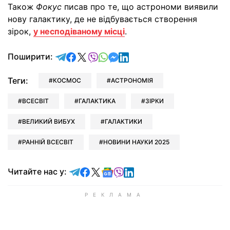
Також
Фокус
писав про те, що астрономи виявили
нову галактику, де не відбувається створення
зірок,
у несподіваному місці
.
відправити у Telegram
поділитись у Facebook
поділитись у X
відправити у Viber
відправити у Whatsapp
відправити у Messenger
відправити у LinkedIn
Поширити:
Теги:
КОСМОС
АСТРОНОМІЯ
ВСЕСВІТ
ГАЛАКТИКА
ЗІРКИ
ВЕЛИКИЙ ВИБУХ
ГАЛАКТИКИ
РАННІЙ ВСЕСВІТ
НОВИНИ НАУКИ 2025
Читайте у Telegram
Читайте у Facebook
Читайте у X
Читайте у Google news
Читайте у Viber
Читайте у LinkedIn
Читайте нас у: