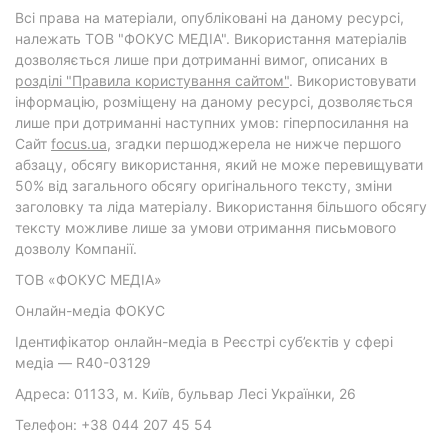
Всі права на матеріали, опубліковані на даному ресурсі,
належать ТОВ "ФОКУС МЕДІА". Використання матеріалів
дозволяється лише при дотриманні вимог, описаних в
розділі "Правила користування сайтом"
. Використовувати
інформацію, розміщену на даному ресурсі, дозволяється
лише при дотриманні наступних умов: гіперпосилання на
Cайт
focus.ua
, згадки першоджерела не нижче першого
абзацу, обсягу використання, який не може перевищувати
50% від загального обсягу оригінального тексту, зміни
заголовку та ліда матеріалу. Використання більшого обсягу
тексту можливе лише за умови отримання письмового
дозволу Компанії.
ТОВ «ФОКУС МЕДІА»
Онлайн-медіа ФОКУС
Ідентифікатор онлайн-медіа в Реєстрі суб’єктів у сфері
медіа — R40-03129
Адреса: 01133, м. Київ, бульвар Лесі Українки, 26
Телефон: +38 044 207 45 54