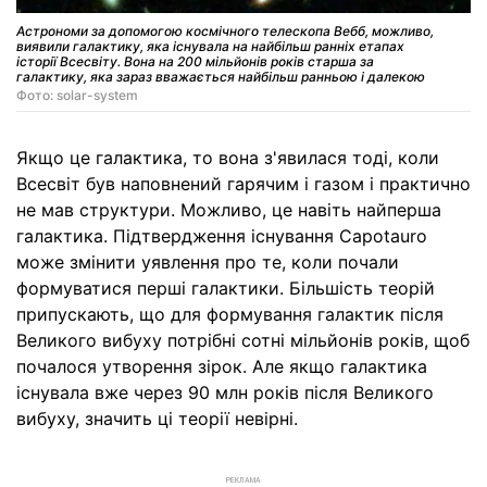
Астрономи за допомогою космічного телескопа Вебб, можливо,
виявили галактику, яка існувала на найбільш ранніх етапах
історії Всесвіту. Вона на 200 мільйонів років старша за
галактику, яка зараз вважається найбільш ранньою і далекою
Фото: solar-system
Якщо це галактика, то вона з'явилася тоді, коли
Всесвіт був наповнений гарячим і газом і практично
не мав структури. Можливо, це навіть найперша
галактика. Підтвердження існування Capotauro
може змінити уявлення про те, коли почали
формуватися перші галактики. Більшість теорій
припускають, що для формування галактик після
Великого вибуху потрібні сотні мільйонів років, щоб
почалося утворення зірок. Але якщо галактика
існувала вже через 90 млн років після Великого
вибуху, значить ці теорії невірні.
РЕКЛАМА