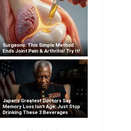
Surgeons: This Simple Method
Ends Joint Pain & Arthritis! Try It!
Japan's Greatest Doctors Say
Memory Loss Isn't Age: Just Stop
Drinking These 3 Beverages