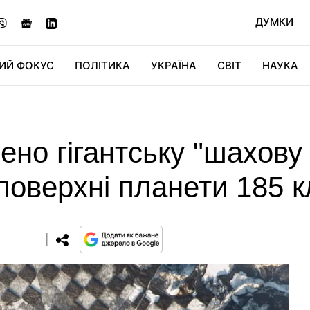
ДУМКИ
ИЙ ФОКУС
ПОЛІТИКА
УКРАЇНА
СВІТ
НАУКА
ДІДЖИТАЛ
АВТО
СВІТФАН
КУ
ено гігантську "шахову
оверхні планети 185 к
0