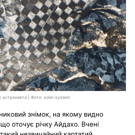
 астронавта | Фото: solar-system
никовий знімок, на якому видно
що оточує річку Айдахо. Вчені
 такий незвичайний картатий