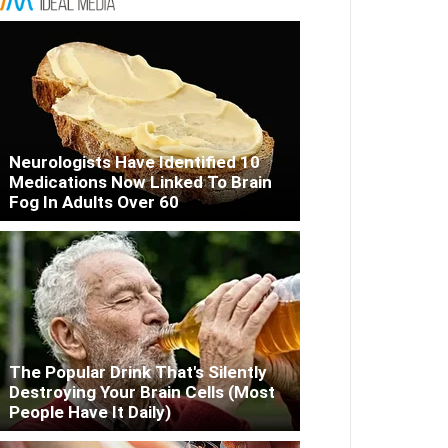
Neurologists Have Identified 10
Medications Now Linked To Brain
Fog In Adults Over 60
The Popular Drink That's Silently
Destroying Your Brain Cells (Most
People Have It Daily)