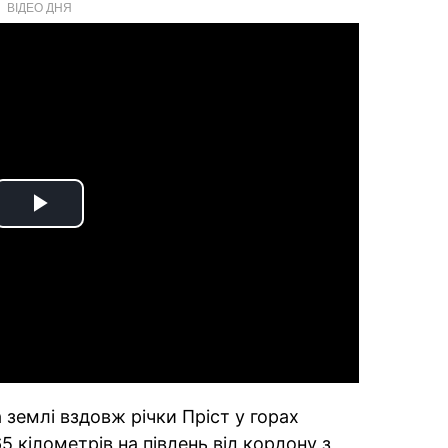
ВІДЕО ДНЯ
Play
Video
землі вздовж річки Пріст у горах
5 кілометрів на південь від кордону з