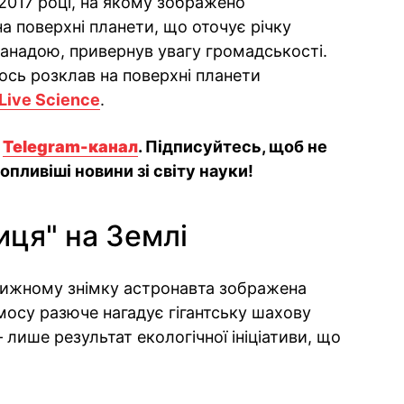
 2017 році, на якому зображено
а поверхні планети, що оточує річку
Канадою, привернув увагу громадськості.
ось розклав на поверхні планети
Live Science
.
й
Telegram-канал
. Підписуйтесь, щоб не
пливіші новини зі світу науки!
иця" на Землі
овижному знімку астронавта зображена
смосу разюче нагадує гігантську шахову
лише результат екологічної ініціативи, що