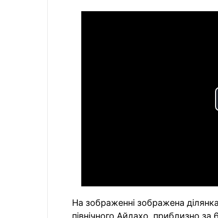
На зображенні зображена ділянка 
північного Айдахо, приблизно за 6