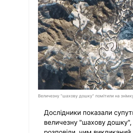
Величезну "шахову дошку" помітили на знімку
Дослідники показали супут
величезну "шахову дошку", 
розповіли, чим викликаний