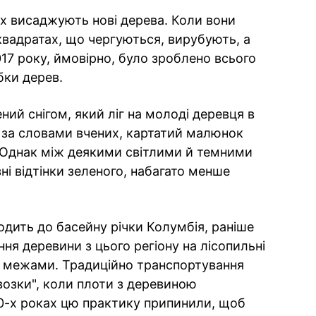
ах висаджують нові дерева. Коли вони
квадратах, що чергуються, вирубують, а
17 року, ймовірно, було зроблено всього
убки дерев.
ний снігом, який ліг на молоді деревця в
, за словами вчених, картатий малюнок
 Однак між деякими світлими й темними
ні відтінки зеленого, набагато менше
одить до басейну річки Колумбія, раніше
ня деревини з цього регіону на лісопильні
го межами. Традиційно транспортування
озки", коли плоти з деревиною
0-х роках цю практику припинили, щоб