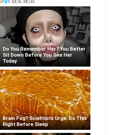
Do You Remember Her? You Better
Sit Down Before You See Her
Today
Brain Fog? Scientists Urge: Do This
Right Before Sleep