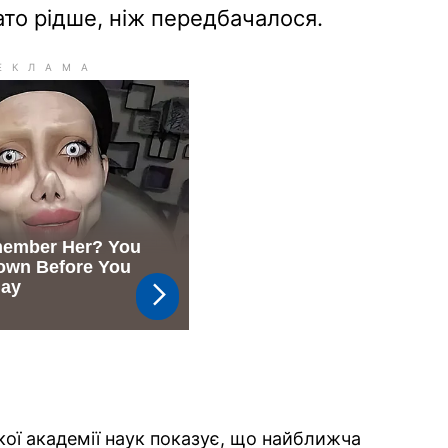
то рідше, ніж передбачалося.
кої академії наук показує, що найближча