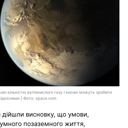
ьою кількістю вуглекислого газу і кисню можуть зробити
 рідкісними | Фото: space.com
 дійшли висновку, що умови,
зумного позаземного життя,