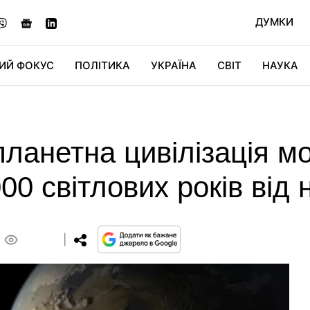
ДУМКИ
ИЙ ФОКУС
ПОЛІТИКА
УКРАЇНА
СВІТ
НАУКА
ДІДЖИТАЛ
АВТО
СВІТФАН
КУ
ланетна цивілізація м
000 світлових років від 
0