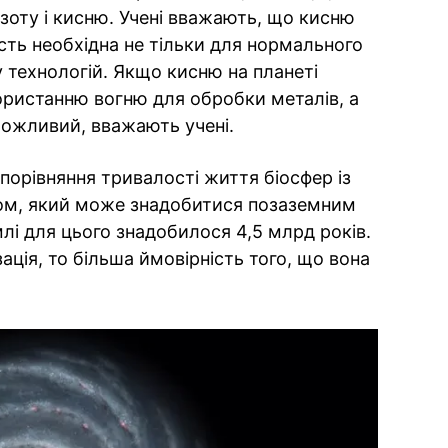
зоту і кисню. Учені вважають, що кисню
сть необхідна не тільки для нормального
у технологій. Якщо кисню на планеті
ористанню вогню для обробки металів, а
можливий, вважають учені.
порівняння тривалості життя біосфер із
ом, який може знадобитися позаземним
млі для цього знадобилося 4,5 млрд років.
ація, то більша ймовірність того, що вона