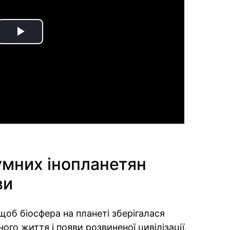
Play
Video
умних інопланетян
ви
 щоб біосфера на планеті зберігалася
ого життя і появи розвиненої цивілізації,