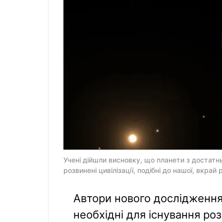
Учені дійшли висновку, що планети з достатн
розвинені цивілізації, подібні до нашої, вкрай
Автори нового дослідження
необхідні для існування ро