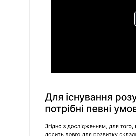
Для існування роз
потрібні певні умо
Згідно з дослідженням, для того,
досить довго для розвитку складн