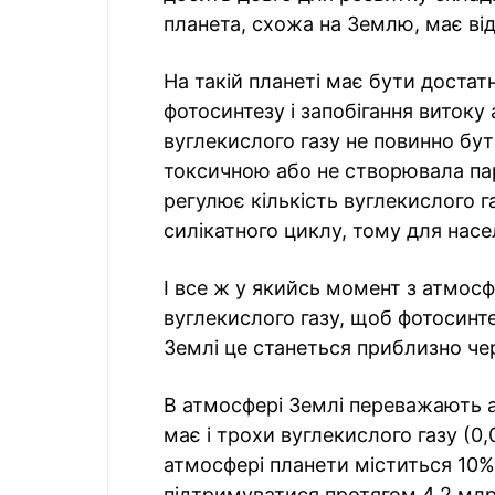
планета, схожа на Землю, має ві
На такій планеті має бути достат
фотосинтезу і запобігання витоку
вуглекислого газу не повинно бу
токсичною або не створювала пар
регулює кількість вуглекислого г
силікатного циклу, тому для насе
І все ж у якийсь момент з атмос
вуглекислого газу, щоб фотосинт
Землі це станеться приблизно чер
В атмосфері Землі переважають аз
має і трохи вуглекислого газу (0,
атмосфері планети міститься 10% 
підтримуватися протягом 4,2 млрд