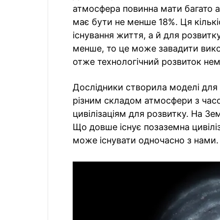
атмосфера повинна мати багато а
має бути не менше 18%. Ця кількі
існування життя, а й для розвитк
менше, то це може завадити вик
отже технологічний розвиток не
Дослідники створила моделі для 
різним складом атмосфери з час
цивілізаціям для розвитку. На Зе
Що довше існує позаземна цивіліз
може існувати одночасно з нами.