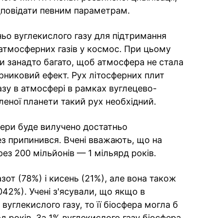
дповідати певним параметрам.
ньо вуглекислого газу для підтримання
 атмосферних газів у космос. При цьому
ти занадто багато, щоб атмосфера не стала
никовий ефект. Рух літосферних плит
азу в атмосфері в рамках вуглецево-
леної планети такий рух необхідний.
фери буде вилучено достатньо
ез припинився. Вчені вважають, що на
ез 200 мільйонів — 1 мільярд років.
от (78%) і кисень (21%), але вона також
042%). Учені з'ясували, що якщо в
вуглекислого газу, то її біосфера могла б
 років. За 1% вуглекислого газу біосфера