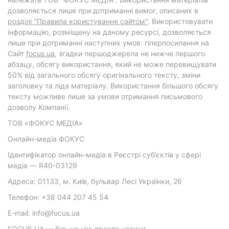
дозволяється лише при дотриманні вимог, описаних в
розділі "Правила користування сайтом"
. Використовувати
інформацію, розміщену на даному ресурсі, дозволяється
лише при дотриманні наступних умов: гіперпосилання на
Cайт
focus.ua
, згадки першоджерела не нижче першого
абзацу, обсягу використання, який не може перевищувати
50% від загального обсягу оригінального тексту, зміни
заголовку та ліда матеріалу. Використання більшого обсягу
тексту можливе лише за умови отримання письмового
дозволу Компанії.
ТОВ «ФОКУС МЕДІА»
Онлайн-медіа ФОКУС
Ідентифікатор онлайн-медіа в Реєстрі суб’єктів у сфері
медіа — R40-03129
Адреса: 01133, м. Київ, бульвар Лесі Українки, 26
Телефон: +38 044 207 45 54
E-mail: info@focus.ua
FOCUS.UA — більше ніж просто новини.