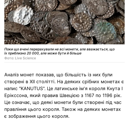
Поки що вчені перерахували не всі монети, але вважається, що
їх приблизно 20 000, але може бути й більше
Фото: Live Science
Аналіз монет показав, що більшість із них були
створені в ХII столітті. На деяких срібних монетах є
напис "KANUTUS". Це латинське ім'я короля Кнута I
Ерікссона, який правив Швецією з 1167 по 1196 рік.
Це означає, що деякі монети були створені під час
правління цього короля. Також на деяких монетах
є зображення цього короля.