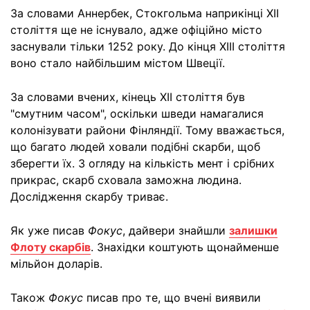
За словами Аннербек, Стокгольма наприкінці XII
століття ще не існувало, адже офіційно місто
заснували тільки 1252 року. До кінця XIII століття
воно стало найбільшим містом Швеції.
За словами вчених, кінець XII століття був
"смутним часом", оскільки шведи намагалися
колонізувати райони Фінляндії. Тому вважається,
що багато людей ховали подібні скарби, щоб
зберегти їх. З огляду на кількість мент і срібних
прикрас, скарб сховала заможна людина.
Дослідження скарбу триває.
Як уже писав
Фокус
, дайвери знайшли
залишки
Флоту скарбів
. Знахідки коштують щонайменше
мільйон доларів.
Також
Фокус
писав про те, що вчені виявили