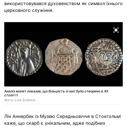
використовувався духовенством як символ їхнього
церковного служіння.
Аналіз монет показав, що більшість із них було створено в ХII
столітті
Фото: Live Science
Лін Аннербек із Музею Середньовіччя в Стокгольмі
каже, що скарб є унікальним, адже подібних