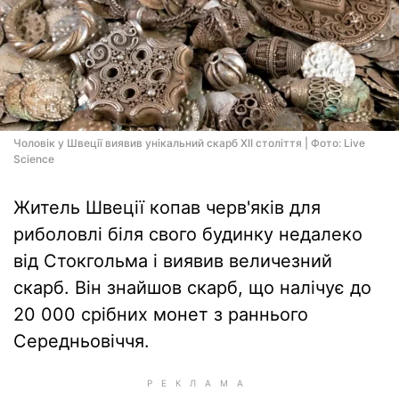
Чоловік у Швеції виявив унікальний скарб ХІІ століття | Фото: Live
Science
Житель Швеції копав черв'яків для
риболовлі біля свого будинку недалеко
від Стокгольма і виявив величезний
скарб. Він знайшов скарб, що налічує до
20 000 срібних монет з раннього
Середньовіччя.