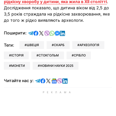
рідкісну хворобу у дитини, яка жила в XII столітті
.
Дослідження показало, що дитина віком від 2,5 до
3,5 років страждала на рідкісне захворювання, яке
до того ж рідко виявляють археологи.
відправити у Telegram
поділитись у Facebook
поділитись у X
відправити у Viber
відправити у Whatsapp
відправити у Messenger
відправити у LinkedIn
Поширити:
Теги:
ШВЕЦІЯ
СКАРБ
АРХЕОЛОГІЯ
ІСТОРІЯ
СТОКГОЛЬМ
СРІБЛО
МОНЕТИ
НОВИНИ НАУКИ 2025
Читайте у Telegram
Читайте у Facebook
Читайте у X
Читайте у Google news
Читайте у Viber
Читайте у LinkedIn
Читайте нас у: