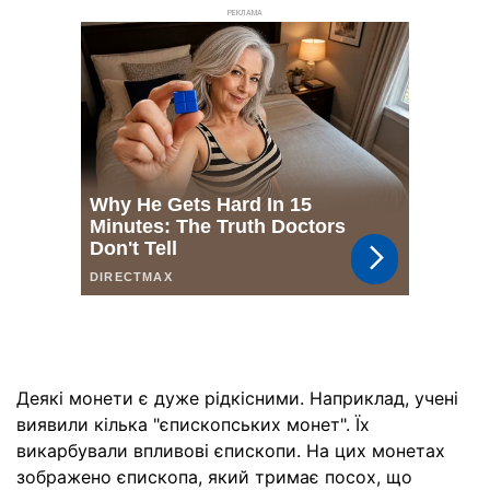
РЕКЛАМА
Деякі монети є дуже рідкісними. Наприклад, учені
виявили кілька "єпископських монет". Їх
викарбували впливові єпископи. На цих монетах
зображено єпископа, який тримає посох, що