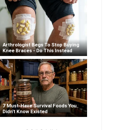
Arthrologist Begs To Stop Buying
Knee Braces - Do This Instead
7 Must-Have Survival Foods You
Didn't Know Existed