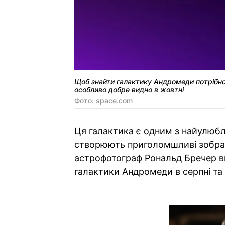
Щоб знайти галактику Андромеди потрібно 
особливо добре видно в жовтні
Фото: space.com
Ця галактика є одним з найулюбле
створюють приголомшливі зобра
астрофотограф Рональд Бречер в
галактики Андромеди в серпні та 