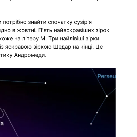
потрібно знайти спочатку сузір'я
дно в жовтні. П'ять найяскравіших зірок
оже на літеру М. Три найлівіші зірки
з яскравою зіркою Шедар на кінці. Це
ктику Андромеди.