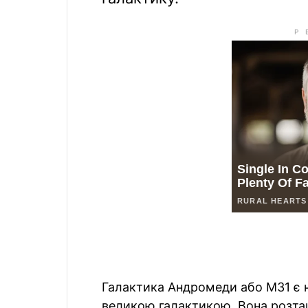
Галактика Андромеди або M31 є
великою галактикою. Вона розташ