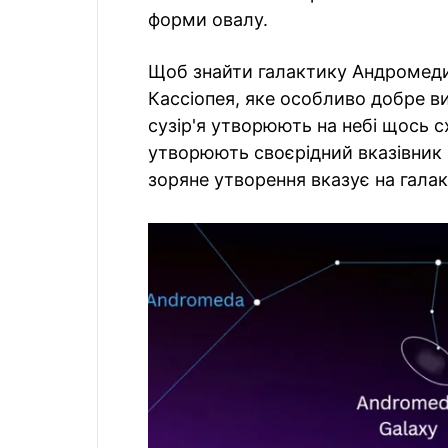
форми овалу.
Щоб знайти галактику Андромеди 
Кассіопея, яке особливо добре ви
сузір'я утворюють на небі щось сх
утворюють своєрідний вказівник і
зоряне утворення вказує на гала