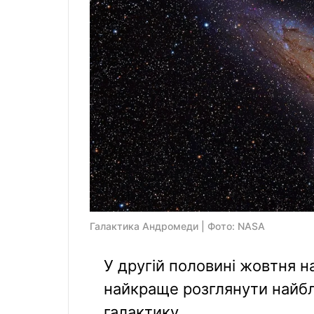
Галактика Андромеди | Фото: NASA
У другій половині жовтня н
найкраще розглянути найбл
галактику.