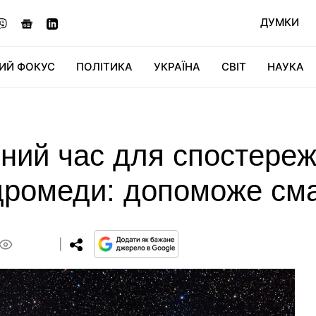
ДУМКИ
ИЙ ФОКУС
ПОЛІТИКА
УКРАЇНА
СВІТ
НАУКА
ДІДЖИТАЛ
АВТО
СВІТФАН
КУ
ьний час для спостере
дромеди: допоможе см
0