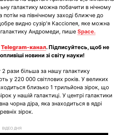
альну галактику можна побачити в нічному
 а потім на північному заході ближче до
 добре видно сузір'я Кассіопея, яке можна
 галактику Андромеди, пише
Space.
й
Telegram-канал
. Підписуйтесь, щоб не
пливіші новини зі світу науки!
 2 рази більша за нашу галактику
ть у 220 000 світлових років. У великих
аходиться близько 1 трильйона зірок, що
зірок у нашій галактиці. У центрі галактики
а чорна діра, яка знаходиться в ядрі
ревніх зірок.
ВІДЕО ДНЯ