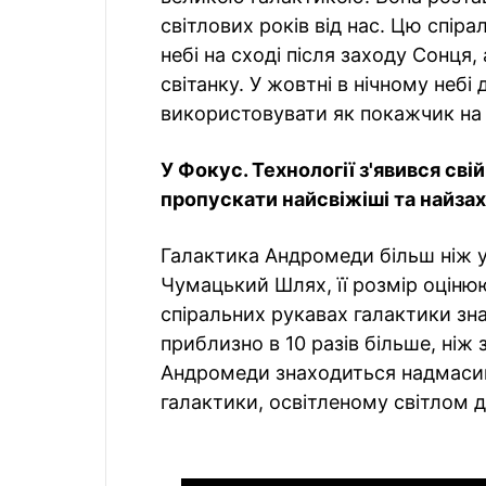
світлових років від нас. Цю спір
небі на сході після заходу Сонця,
світанку. У жовтні в нічному небі
використовувати як покажчик на
У Фокус. Технології з'явився сві
пропускати найсвіжіші та найзахо
Галактика Андромеди більш ніж у
Чумацький Шлях, її розмір оцінюю
спіральних рукавах галактики зн
приблизно в 10 разів більше, ніж 
Андромеди знаходиться надмасивн
галактики, освітленому світлом д