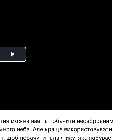
Play
Video
втня можна навіть побачити неозброєним
емного неба. Але краще використовувати
п, щоб побачити галактику, яка набуває