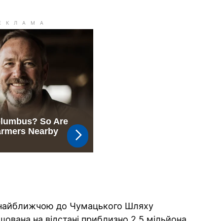
 найближчою до Чумацького Шляху
ована на відстані приблизно 2,5 мільйона