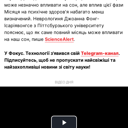
може незначно впливати на сон, але вплив цієї фази
Місяця на психічне здоров'я набагато менш
визначений. Неврологиня Джоанна Фонг-
Ісаріявонгсе з Піттсбурзького університету
пояснює, що як саме повний місяць може впливати
на наш сон, пише
ScienceAlert
.
У Фокус. Технології з'явився свій
Telegram-канал
.
Підписуйтесь, щоб не пропускати найсвіжіші та
найзахопливіші новини зі світу науки!
ВІДЕО ДНЯ