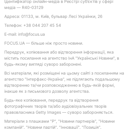
Ідентифікатор онлайн-медіа в Реєстрі суб’єктів у сфері
медіа — R40-03129
Адреса: 01133, м. Київ, бульвар Лесі Українки, 26
Телефон: +38 044 207 45 54
E-mail: info@focus.ua
FOCUS.UA — більше ніж просто новини.
Передрук, копіювання або відтворення інформації, яка
містить посилання на агентство ІнА "Українські Новини", в
будь-якому вигляді суворо заборонені.
Всі матеріали, які розміщені на цьому сайті з посиланням на
агентство "Інтерфакс-Україна", не підлягають подальшому
відтворенню та/чи розповсюдженню в будь-якій формі,
інакше як з письмового дозволу агентства.
Будь-яке копіювання, передрук та відтворення
фотографічних творів та/або аудіовізуальних творів
правовласника Getty Images — суворо забороняється.
Матеріали з плашками "Р", "Новини партнерів", "Новини
компаній", "Новини партій", "Інновації", "Позиція",