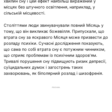
хвилин сну і цей ефект найбільш виражений у
місцях без штучного освітлення, наприклад, у
сільській місцевості.
Століттями люди звинувачували повний Місяць у
тому, що він викликає божевілля. Припускали, що
втрата сну за яскравого Місяця може призвести до
розладу психіки. Сучасні дослідження показують,
що сама по собі втрата сну є потужним чинником,
що сприяє проблемам із психічним здоров'ям.
Тривалі порушення сну підвищують ризик депресії,
суїцидальних думок і загострень таких
захворювань, як біполярний розлад і шизофренія.
РЕКЛАМА