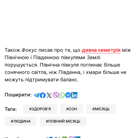
Також
Фокус
писав про те, що
дивна симетрія
між
Північною і Південною півкулями Землі
порушується. Північна півкуля поглинає більше
сонячного світла, ніж Південна, і хмари більше не
можуть підтримувати баланс.
відправити у Telegram
поділитись у Facebook
поділитись у X
відправити у Viber
відправити у Whatsapp
відправити у Messenger
відправити у LinkedIn
Поширити:
Теги:
ЗДОРОВ'Я
СОН
МІСЯЦЬ
ЛЮДИНА
ПОВНИЙ МІСЯЦЬ