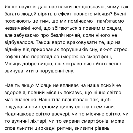
Якщо наукові дані настільки неоднозначні, чому так
багато людей вірять в ефект повного місяця? Вчені
пояснюють це тим, що ми помічаємо і пам'ятаємо
незвичайні ночі, що збігаються з повним місяцем,
але забуваємо про безліч ночей, коли нічого не
відбувалося. Також варто враховувати те, що на
відміну від прихованих порушників сну, як-от стрес,
кофеїн або перегляд соцмереж на смартфоні,
Місяць добре видно, він яскраво сяє і його легко
звинуватити в порушенні сну.
Навіть якщо Місяць не впливає на наше психічне
здоров'я, повний місяць показує, що нічне світло
має значення. Наші тіла влаштовані так, щоб
слідувати природному циклу світла і темряви.
Надлишкове світло ввечері, чи то місячне світло, чи
то вуличні ліхтарі, чи то екрани смартфонів, може
сповільнити циркадні ритми, знизити рівень