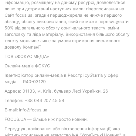
інформацію, розміщену на даному ресурсі, дозволяється
лише при дотриманні наступних умов: гіперпосилання на
Cайт
focus.ua
, згадки першоджерела не нижче першого
абзацу, обсягу використання, який не може перевищувати
50% від загального обсягу оригінального тексту, зміни
заголовку та ліда матеріалу. Використання більшого обсягу
тексту можливе лише за умови отримання письмового
дозволу Компанії.
ТОВ «ФОКУС МЕДІА»
Онлайн-медіа ФОКУС
Ідентифікатор онлайн-медіа в Реєстрі суб’єктів у сфері
медіа — R40-03129
Адреса: 01133, м. Київ, бульвар Лесі Українки, 26
Телефон: +38 044 207 45 54
E-mail: info@focus.ua
FOCUS.UA — більше ніж просто новини.
Передрук, копіювання або відтворення інформації, яка
містить посилання на агентство ІнА "Українські Новини", в