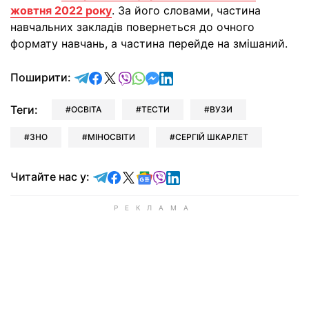
жовтня 2022 року
. За його словами, частина
навчальних закладів повернеться до очного
формату навчань, а частина перейде на змішаний.
відправити у Telegram
поділитись у Facebook
поділитись у X
відправити у Viber
відправити у Whatsapp
відправити у Messenger
відправити у LinkedIn
Поширити:
Теги:
ОСВІТА
ТЕСТИ
ВУЗИ
ЗНО
МІНОСВІТИ
СЕРГІЙ ШКАРЛЕТ
Читайте у Telegram
Читайте у Facebook
Читайте у X
Читайте у Google news
Читайте у Viber
Читайте у LinkedIn
Читайте нас у: