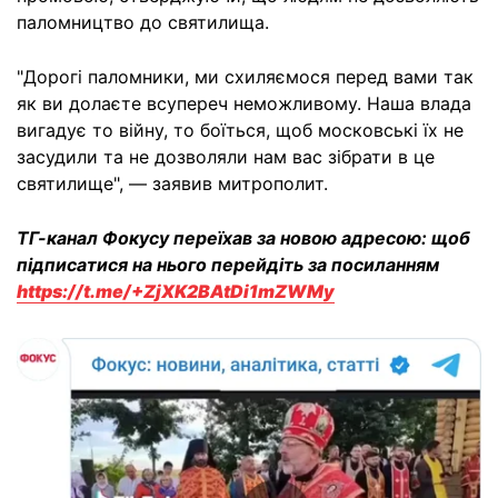
паломництво до святилища.
"Дорогі паломники, ми схиляємося перед вами так
як ви долаєте всупереч неможливому. Наша влада
вигадує то війну, то боїться, щоб московські їх не
засудили та не дозволяли нам вас зібрати в це
святилище", — заявив митрополит.
ТГ-канал Фокусу переїхав за новою адресою: щоб
підписатися на нього перейдіть за посиланням
https://t.me/+ZjXK2BAtDi1mZWMy