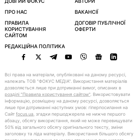
ДОВГИЙ ФОКУС
АВТОРИ
ПРО НАС
ВАКАНСІЇ
ПРАВИЛА
ДОГОВІР ПУБЛІЧНОЇ
КОРИСТУВАННЯ
ОФЕРТИ
САЙТОМ
РЕДАКЦІЙНА ПОЛІТИКА
Всі права на матеріали, опубліковані на даному ресурсі,
належать ТОВ "ФОКУС МЕДІА". Використання матеріалів
дозволяється лише при дотриманні вимог, описаних в
розділі "Правила користування сайтом"
. Використовувати
інформацію, розміщену на даному ресурсі, дозволяється
лише при дотриманні наступних умов: гіперпосилання на
Cайт
focus.ua
, згадки першоджерела не нижче першого
абзацу, обсягу використання, який не може перевищувати
50% від загального обсягу оригінального тексту, зміни
заголовку та ліда матеріалу. Використання більшого обсягу