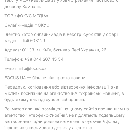
тексту можливе лише за умови отримання письмового
дозволу Компанії.
ТОВ «ФОКУС МЕДІА»
Онлайн-медіа ФОКУС
Ідентифікатор онлайн-медіа в Реєстрі суб’єктів у сфері
медіа — R40-03129
Адреса: 01133, м. Київ, бульвар Лесі Українки, 26
Телефон: +38 044 207 45 54
E-mail: info@focus.ua
FOCUS.UA — більше ніж просто новини.
Передрук, копіювання або відтворення інформації, яка
містить посилання на агентство ІнА "Українські Новини", в
будь-якому вигляді суворо заборонені.
Всі матеріали, які розміщені на цьому сайті з посиланням на
агентство "Інтерфакс-Україна", не підлягають подальшому
відтворенню та/чи розповсюдженню в будь-якій формі,
інакше як з письмового дозволу агентства.