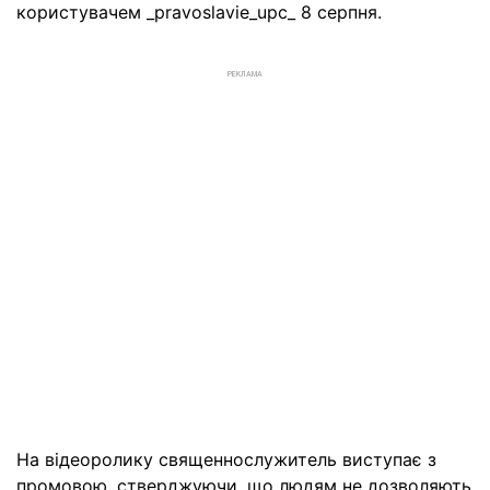
користувачем _pravoslavie_upc_ 8 серпня.
РЕКЛАМА
На відеоролику священнослужитель виступає з
промовою, стверджуючи, що людям не дозволяють