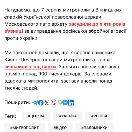
Нагадаємо, що 7 серпня митрополита Вінницьких
єпархій Української православної церкви
Московського патріархату
засудили до п'яти років
в'язниці
за виправдання російської збройної агресії
проти України.
Ми також повідомляли, що 7 серпня намісника
Києво-Печерської лаври митрополита Павла
звільнили з-під варти
. За нього внесли заставу в
розмірі понад 900 тисяч доларів. За словами
адвоката митрополита, заставу внесли понад
тисяча людей.
відправити у Telegram
поділитись у Facebook
поділитись у X
відправити у Viber
відправити у Whatsapp
відправити у Messenger
відправити у LinkedIn
Поширити:
Теги:
ЦЕРКВА
УКРАЇНА
РЕЛІГІЯ
МИТРОПОЛИТ
ВІДЕО
ПАЛОМНИКИ