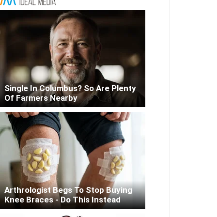
Single In Columbus? So Are Plenty
Of Farmers Nearby
Arthrologist Begs To Stop Buying
Knee Braces - Do This Instead