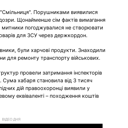
 "Смільниця". Порушниками виявилися
підозри. Щонайменше сім фактів вимагання
дь митники погоджувалися не створювати
оварів для ЗСУ через держкордон.
овники, були харчові продукти. Знаходили
ни для ремонту транспорту військових.
руктур провели затримання інспекторів
. Сума хабаря становила від 3 тисяч
слідчих дій правоохоронці виявили у
евому еквіваленті – походження коштів
ВІДЕО ДНЯ