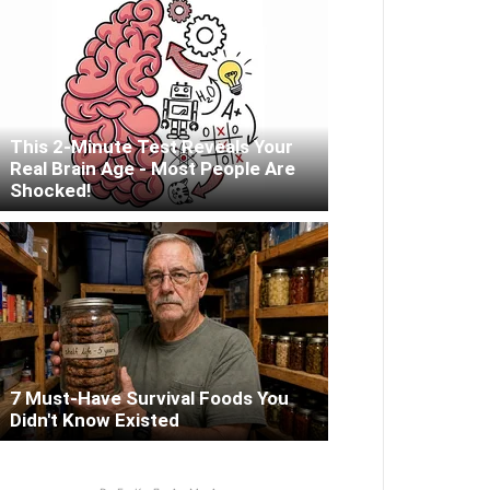
This 2-Minute Test Reveals Your
Real Brain Age - Most People Are
Shocked!
7 Must-Have Survival Foods You
Didn't Know Existed