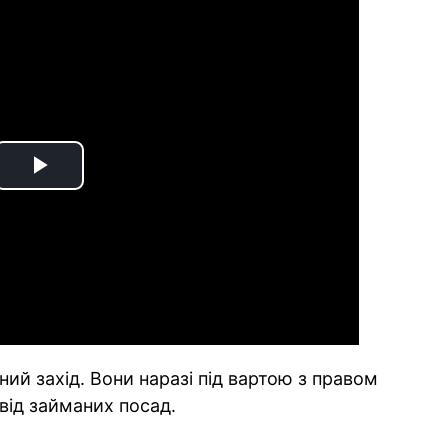
Play
Video
й захід. Вони наразі під вартою з правом
 від займаних посад.