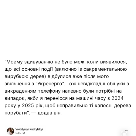
"Моєму здивуванню не було меж, коли виявилося,
що всі основні події (включно із сакраментальною
вирубкою дерев) відбулися вже після мого
звільнення з "Укренерго". Тож невідкладні обшуки з
викраденням телефону напевно були потрібні на
випадок, якби я перенісся на машині часу з 2024
року у 2025 рік, щоб неправильно ті капосні дерева
порубати", — додав він.