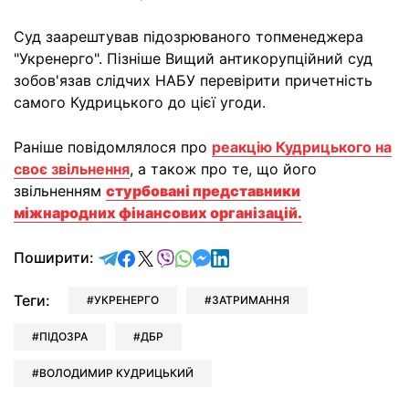
Суд заарештував підозрюваного топменеджера
"Укренерго". Пізніше Вищий антикорупційний суд
зобов'язав слідчих НАБУ перевірити причетність
самого Кудрицького до цієї угоди.
Раніше повідомлялося про
реакцію Кудрицького на
своє звільнення
, а також про те, що його
звільненням
стурбовані представники
міжнародних фінансових організацій.
відправити у Telegram
поділитись у Facebook
поділитись у X
відправити у Viber
відправити у Whatsapp
відправити у Messenger
відправити у LinkedIn
Поширити:
Теги:
УКРЕНЕРГО
ЗАТРИМАННЯ
ПІДОЗРА
ДБР
ВОЛОДИМИР КУДРИЦЬКИЙ