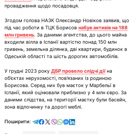
провадження щодо посадовця.
Згодом голова НАЗК Олександр Новіков заявив, що
під час роботи в ТЦК Борисов
набув активів на 188
млн гривень
. За даними агентства, до цього майна
входили вілла в Іспанії вартістю понад 150 млн
гривень, земельна ділянка, дві квартири, будинок в
Одеській області та шість дорогих автомобілів.
У грудні 2023 року
ДБР провело слідчі дії
на
об’єктах нерухомості, пов’язаних із родиною
Борисова. Серед них був маєток у Марбельї в
Іспанії, який оцінювали приблизно у 4 млн євро. За
даними слідства, на території маєтку були басейн,
зона відпочинку та дорогі меблі.
відправити у Telegram
поділитись у Facebook
поділитись у X
відправити у Viber
відправити у Whatsapp
відправити у Messenger
відправити у LinkedIn
Поширити: