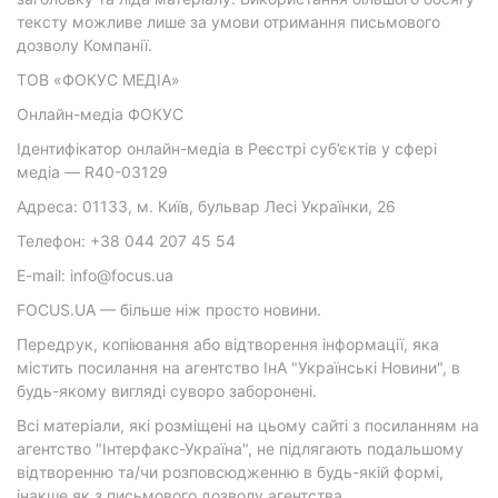
тексту можливе лише за умови отримання письмового
дозволу Компанії.
ТОВ «ФОКУС МЕДІА»
Онлайн-медіа ФОКУС
Ідентифікатор онлайн-медіа в Реєстрі суб’єктів у сфері
медіа — R40-03129
Адреса: 01133, м. Київ, бульвар Лесі Українки, 26
Телефон: +38 044 207 45 54
E-mail: info@focus.ua
FOCUS.UA — більше ніж просто новини.
Передрук, копіювання або відтворення інформації, яка
містить посилання на агентство ІнА "Українські Новини", в
будь-якому вигляді суворо заборонені.
Всі матеріали, які розміщені на цьому сайті з посиланням на
агентство "Інтерфакс-Україна", не підлягають подальшому
відтворенню та/чи розповсюдженню в будь-якій формі,
інакше як з письмового дозволу агентства.