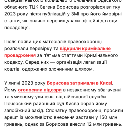
Скандал навколо колишнього очільника Одеського
обласного ТЦК Євгена Борисова розгорівся влітку
2023 року після публікацій у ЗМІ про його ймовірні
статки, які значно перевищували офіційні доходи
посадовця.
Після появи цих матеріалів правоохоронці
розпочали перевірку та
відкрили кримінальне
провадження
за п’ятьма статтями Кримінального
кодексу. Серед них — організація легалізації
коштів, одержаних злочинним шляхом.
У липні 2023 року
Борисова затримали в Києві
.
Йому
оголосили підозри
в незаконному збагаченні
та умисному ухиленні від військової служби.
Печерський районний суд Києва обрав йому
запобіжний захід. Спочатку правоохоронці просили
арешт із можливістю внесення застави у 150 млн
гривень, однак за Борисова внесли 12 млн гривень.