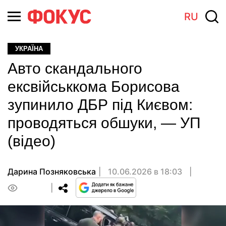
RU
УКРАЇНА
Авто скандального
ексвійськкома Борисова
зупинило ДБР під Києвом:
проводяться обшуки, — УП
(відео)
Дарина Позняковська
10.06.2026 в 18:03
0