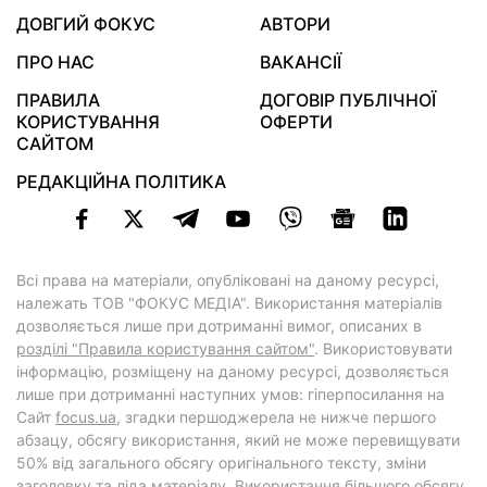
ДОВГИЙ ФОКУС
АВТОРИ
ПРО НАС
ВАКАНСІЇ
ПРАВИЛА
ДОГОВІР ПУБЛІЧНОЇ
КОРИСТУВАННЯ
ОФЕРТИ
САЙТОМ
РЕДАКЦІЙНА ПОЛІТИКА
Всі права на матеріали, опубліковані на даному ресурсі,
належать ТОВ "ФОКУС МЕДІА". Використання матеріалів
дозволяється лише при дотриманні вимог, описаних в
розділі "Правила користування сайтом"
. Використовувати
інформацію, розміщену на даному ресурсі, дозволяється
лише при дотриманні наступних умов: гіперпосилання на
Cайт
focus.ua
, згадки першоджерела не нижче першого
абзацу, обсягу використання, який не може перевищувати
50% від загального обсягу оригінального тексту, зміни
заголовку та ліда матеріалу. Використання більшого обсягу