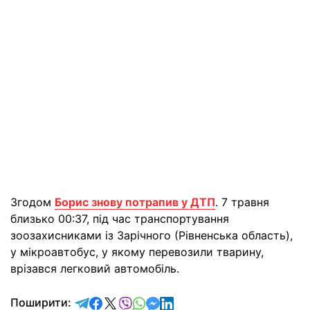
Згодом
Борис знову потрапив у ДТП
. 7 травня
близько 00:37, під час транспортування
зоозахисниками із Зарічного (Рівненська область),
у мікроавтобус, у якому перевозили тварину,
врізався легковий автомобіль.
відправити у Telegram
поділитись у Facebook
поділитись у X
відправити у Viber
відправити у Whatsapp
відправити у Messenger
відправити у LinkedIn
Поширити: