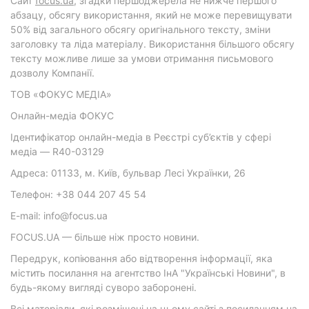
Cайт
focus.ua
, згадки першоджерела не нижче першого
абзацу, обсягу використання, який не може перевищувати
50% від загального обсягу оригінального тексту, зміни
заголовку та ліда матеріалу. Використання більшого обсягу
тексту можливе лише за умови отримання письмового
дозволу Компанії.
ТОВ «ФОКУС МЕДІА»
Онлайн-медіа ФОКУС
Ідентифікатор онлайн-медіа в Реєстрі суб’єктів у сфері
медіа — R40-03129
Адреса: 01133, м. Київ, бульвар Лесі Українки, 26
Телефон: +38 044 207 45 54
E-mail: info@focus.ua
FOCUS.UA — більше ніж просто новини.
Передрук, копіювання або відтворення інформації, яка
містить посилання на агентство ІнА "Українські Новини", в
будь-якому вигляді суворо заборонені.
Всі матеріали, які розміщені на цьому сайті з посиланням на