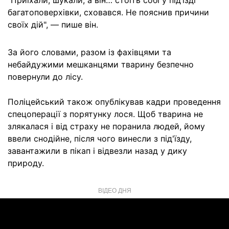
"Приїхали, шукали, а він… стоїть собі у під’їзді
багатоповерхівки, сховався. Не пояснив причини
своїх дій", — пише він.
За його словами, разом із фахівцями та
небайдужими мешканцями тварину безпечно
повернули до лісу.
Поліцейський також опублікував кадри проведення
спецоперації з порятунку лося. Щоб тварина не
злякалася і від страху не поранила людей, йому
ввели снодійне, після чого винесли з під'їзду,
завантажили в пікап і відвезли назад у дику
природу.
ВІДЕО ДНЯ