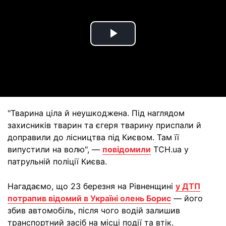
Play
Video
"Тварина ціла й неушкоджена. Під наглядом
захисників тварин та єгеря тварину приспали й
доправили до лісництва під Києвом. Там її
випустили на волю", —
повідомили
ТСН.ua у
патрульній поліції Києва.
Нагадаємо, що 23 березня на Рівненщині
у ДТП
потрапив відомий в Україні олень Борис
— його
збив автомобіль, після чого водій залишив
транспортний засіб на місці події та втік.