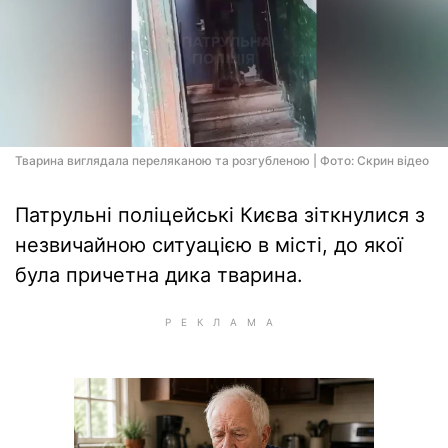
Тварина виглядала переляканою та розгубленою | Фото: Скрин відео
Патрульні поліцейські Києва зіткнулися з
незвичайною ситуацією в місті, до якої
була причетна дика тварина.