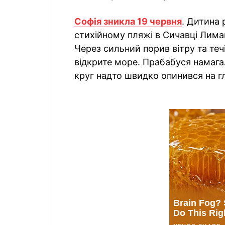
Софія зникла 19 червня
. Дитина 
стихійному пляжі в Сичавці Лима
Через сильний порив вітру та теч
відкрите море. Прабабуся намага
круг надто швидко опинився на гл