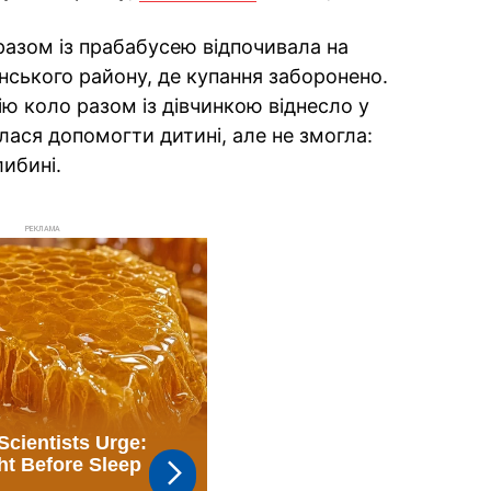
разом із прабабусею відпочивала на
нського району, де купання заборонено.
ію коло разом із дівчинкою віднесло у
лася допомогти дитині, але не змогла:
ибині.
РЕКЛАМА