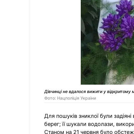
Дівчинці не вдалося вижити у відкритому 
Фото: Нацполiцiя Украiни
Для пошуків зниклої були задіяні 
берег; її шукали водолази, викор
Станом на 21 червня було обстеже