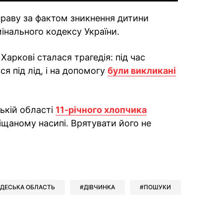
раву за фактом зникнення дитини
имінального кодексу України.
Харкові сталася трагедія: під час
я під лід, і на допомогу
були викликані
ькій області
11-річного хлопчика
іщаному насипі. Врятувати його не
ok
ber
 Whatsapp
и у Messenger
ти у LinkedIn
ДЕСЬКА ОБЛАСТЬ
ДІВЧИНКА
ПОШУКИ
ook
Google news
 Viber
е у LinkedIn