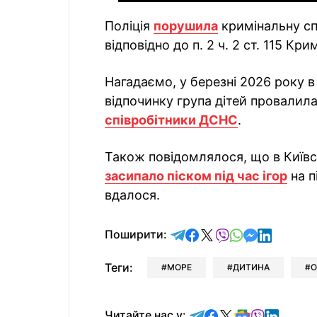
Поліція
порушила
кримінальну сп
відповідно до п. 2 ч. 2 ст. 115 Кр
Нагадаємо, у березні 2026 року в 
відпочинку група дітей провалилас
співробітники ДСНС
.
Також повідомлялося, що в Київс
засипало піском під час ігор
на п
вдалося.
відправити у Telegram
поділитись у Facebo
поділитись у X
відправити у Vi
відправити у
відправит
відправи
Поширити:
Теги:
МОРЕ
ДИТИНА
О
Читайте у Telegram
Читайте у Faceb
Читайте у X
Читайте у 
Читайте у
Читайт
Читайте нас у: