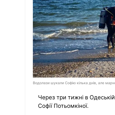
Водолази шукали Софію кілька днів, але марн
Через три тижні в Одеській
Софії Потьомкіної.