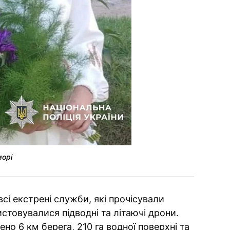
морі
всі екстрені служби, які прочісували
истовувалися підводні та літаючі дрони.
но 6 км берега, 210 га водної поверхні та