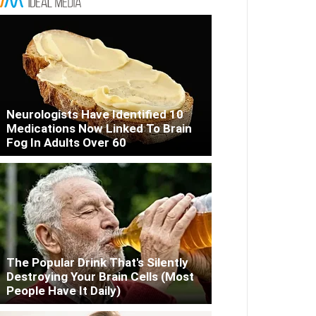
Neurologists Have Identified 10
Medications Now Linked To Brain
Fog In Adults Over 60
The Popular Drink That's Silently
Destroying Your Brain Cells (Most
People Have It Daily)