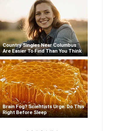
Country Singles Near Columbus
Are Easier To Find Than You Think
Brain Fog? Scientists Urge: Do This
Right Before Sleep