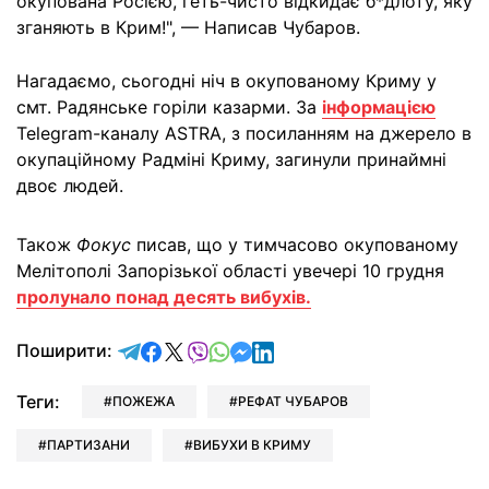
окупована Росією, геть-чисто відкидає б*длоту, яку
зганяють в Крим!", — Написав Чубаров.
Нагадаємо, сьогодні ніч в окупованому Криму у
смт. Радянське горіли казарми. За
інформацією
Telegram-каналу ASTRA, з посиланням на джерело в
окупаційному Радміні Криму, загинули принаймні
двоє людей.
Також
Фокус
писав, що у тимчасово окупованому
Мелітополі Запорізької області увечері 10 грудня
пролунало понад десять вибухів.
відправити у Telegram
поділитись у Facebook
поділитись у X
відправити у Viber
відправити у Whatsapp
відправити у Messenger
відправити у LinkedIn
Поширити:
Теги:
ПОЖЕЖА
РЕФАТ ЧУБАРОВ
ПАРТИЗАНИ
ВИБУХИ В КРИМУ