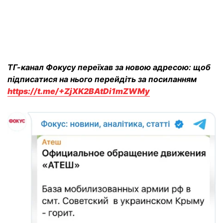
ТГ-канал Фокусу переїхав за новою адресою: щоб
підписатися на нього перейдіть за посиланням
https://t.me/+ZjXK2BAtDi1mZWMy