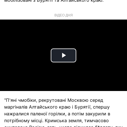
мобілізовані з Бурятії та Алтайського краю.
ВІДЕО ДНЯ
Play
Video
"П'яні чмобіки, рекрутовані Москвою серед
маргіналів Алтайського краю і Бурятії, спершу
нажралися паленої горілки, а потім закурили в
потрібному місці. Кримська земля, тимчасово