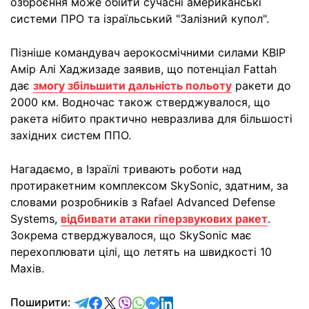
озброєння може обійти сучасні американські
системи ПРО та ізраїльський "Залізний купол".
Пізніше командувач аерокосмічними силами КВІР
Амір Алі Хаджизаде заявив, що потенціал Fattah
дає
змогу збільшити дальність польоту
ракети до
2000 км. Водночас також стверджувалося, що
ракета нібито практично невразлива для більшості
західних систем ППО.
Нагадаємо, в Ізраїлі тривають роботи над
протиракетним комплексом SkySonic, здатним, за
словами розробників з Rafael Advanced Defense
Systems,
відбивати атаки гіперзвукових ракет
.
Зокрема стверджувалося, що SkySonic має
перехоплювати цілі, що летять на швидкості 10
Махів.
відправити у Telegram
поділитись у Facebook
поділитись у X
відправити у Viber
відправити у Whatsapp
відправити у Messenger
відправити у LinkedIn
Поширити: