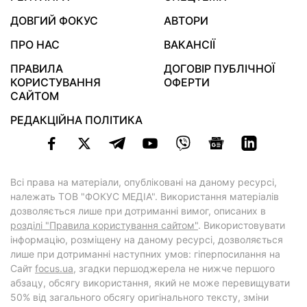
ДОВГИЙ ФОКУС
АВТОРИ
ПРО НАС
ВАКАНСІЇ
ПРАВИЛА
ДОГОВІР ПУБЛІЧНОЇ
КОРИСТУВАННЯ
ОФЕРТИ
САЙТОМ
РЕДАКЦІЙНА ПОЛІТИКА
Всі права на матеріали, опубліковані на даному ресурсі,
належать ТОВ "ФОКУС МЕДІА". Використання матеріалів
дозволяється лише при дотриманні вимог, описаних в
розділі "Правила користування сайтом"
. Використовувати
інформацію, розміщену на даному ресурсі, дозволяється
лише при дотриманні наступних умов: гіперпосилання на
Cайт
focus.ua
, згадки першоджерела не нижче першого
абзацу, обсягу використання, який не може перевищувати
50% від загального обсягу оригінального тексту, зміни