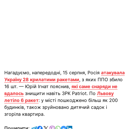
Нагадуємо, напередодні, 15 серпня, Росія
атакувала
Україну 28 крилатими ракетами
, з яких ППО збило
16 шт. — Юрій Ігнат пояснив,
які саме снаряди не
вдалось
знищити навіть ЗРК Patriot. По
Львову
летіло 6 ракет
: у місті пошкоджено більш як 200
будинків, також зруйновано дитячий садок і
згоріла квартира.
відправити у Telegram
поділитись у Facebook
поділитись у X
відправити у Viber
відправити у Whatsapp
відправити у Messenger
відправити у LinkedIn
Поширити: