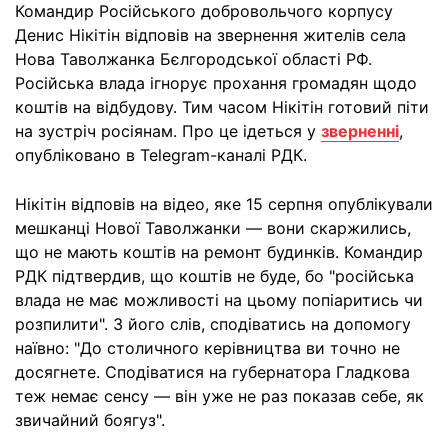
Командир Російського добровольчого корпусу
Денис Нікітін відповів на звернення жителів села
Нова Таволжанка Бєлгородської області РФ.
Російська влада ігнорує прохання громадян щодо
коштів на відбудову. Тим часом Нікітін готовий піти
на зустріч росіянам. Про це ідеться у
зверненні
,
опубліковано в Telegram-каналі РДК.
Нікітін відповів на відео, яке 15 серпня опублікували
мешканці Нової Таволжанки — вони скаржились,
що не мають коштів на ремонт будинків. Командир
РДК підтвердив, що коштів не буде, бо "російська
влада не має можливості на цьому попіаритись чи
розпилити". З його слів, сподіватись на допомогу
наївно: "До столичного керівництва ви точно не
досягнете. Сподіватися на губернатора Гладкова
теж немає сенсу — він уже не раз показав себе, як
звичайний боягуз".