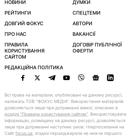
НОВИНИ
ДУМКИ
РЕЙТИНГИ
СПЕЦТЕМИ
ДОВГИЙ ФОКУС
АВТОРИ
ПРО НАС
ВАКАНСІЇ
ПРАВИЛА
ДОГОВІР ПУБЛІЧНОЇ
КОРИСТУВАННЯ
ОФЕРТИ
САЙТОМ
РЕДАКЦІЙНА ПОЛІТИКА
Всі права на матеріали, опубліковані на даному ресурсі,
належать ТОВ "ФОКУС МЕДІА". Використання матеріалів
дозволяється лише при дотриманні вимог, описаних в
розділі "Правила користування сайтом"
. Використовувати
інформацію, розміщену на даному ресурсі, дозволяється
лише при дотриманні наступних умов: гіперпосилання на
Cайт
focus.ua
, згадки першоджерела не нижче першого