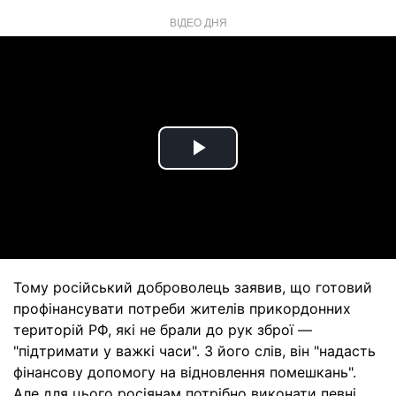
ВІДЕО ДНЯ
Play
Video
Тому російський доброволець заявив, що готовий
профінансувати потреби жителів прикордонних
територій РФ, які не брали до рук зброї —
"підтримати у важкі часи". З його слів, він "надасть
фінансову допомогу на відновлення помешкань".
Але для цього росіянам потрібно виконати певні