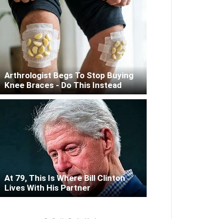
Arthrologist Begs To Stop Buying
Knee Braces - Do This Instead
At 79, This Is Where Bill Clinton
Lives With His Partner