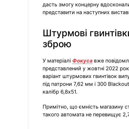
дасть змогу концерну вдосконали
представити на наступних вистав
Штурмові гвинтівк
зброю
У матеріалі
Фокуса
вже повідомля
представлений у жовтні 2022 рок
варіант штурмових гвинтівок вип
під патрони 7,62 мм і 300 Blackout
калібр 6,8х51.
Примітно, що ємність магазину ст
такого автомата не перевищує 2,7