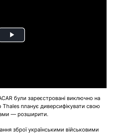
Play
Video
ACAR були зареєстровані виключно на
р Thales планує диверсифікувати свою
вами — розширити.
вання зброї українськими військовими