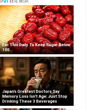
Eat This Daily To Keep Sugar Below
100
Japan's Greatest Doctors Say
Memory Loss Isn't Age: Just Stop
Drinking These 3 Beverages