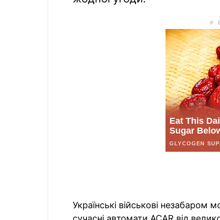
Українські військові незабаром м
сучасні автомати ACAR від великої