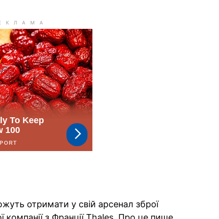
ожуть отримати у свій арсенал зброї
 компанії з Франції Thales. Про це пише