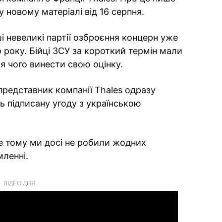
 новому матеріалі від 16 серпня.
і невеликі партії озброєння концерн уже
о року. Бійці ЗСУ за короткий термін мали
я чого винести свою оцінку.
представник компанії Thales одразу
ь підписану угоду з українською
ме тому ми досі не робили жодних
мленні.
ВІДЕО ДНЯ