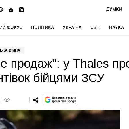
ДУМКИ
ИЙ ФОКУС
ПОЛІТИКА
УКРАЇНА
СВІТ
НАУКА
ДІДЖИТАЛ
АВТО
СВІТФАН
КУ
ЬКА ВІЙНА
 не продаж": у Thales п
нтівок бійцями ЗСУ
0