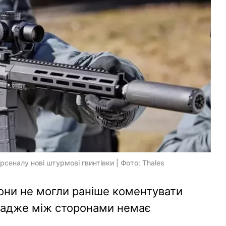
сеналу нові штурмові гвинтівки | Фото: Thales
вони не могли раніше коментувати
, адже між сторонами немає