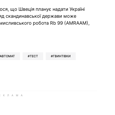
ося, що Швеція планує надати Україні
ряд скандинавської держави може
мисливського робота Rb 99 (AMRAAM),
ok
ber
 Whatsapp
и у Messenger
ти у LinkedIn
АВТОМАТ
ТЕСТ
ГВИНТІВКИ
ook
Google news
 Viber
е у LinkedIn