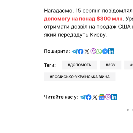
Нагадаємо, 15 серпня повідомлял
допомогу на понад $300 млн
. У
отримати дозвіл на продаж США 
який передадуть Києву.
відправити у Telegram
поділитись у Facebo
поділитись у X
відправити у Vi
відправити у
відправит
відправи
Поширити:
Теги:
ДОПОМОГА
ЗСУ
РОСІЙСЬКО-УКРАЇНСЬКА ВІЙНА
Читайте у Telegram
Читайте у Faceb
Читайте у X
Читайте у 
Читайте у
Читайт
Читайте нас у: