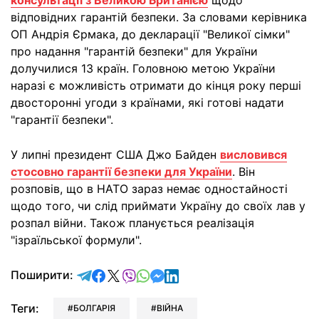
консультації з Великою Британією
щодо
відповідних гарантій безпеки. За словами керівника
ОП Андрія Єрмака, до декларації "Великої сімки"
про надання "гарантій безпеки" для України
долучилися 13 країн. Головною метою України
наразі є можливість отримати до кінця року перші
двосторонні угоди з країнами, які готові надати
"гарантії безпеки".
У липні президент США Джо Байден
висловився
стосовно гарантії безпеки для України
. Він
розповів, що в НАТО зараз немає одностайності
щодо того, чи слід приймати Україну до своїх лав у
розпал війни. Також планується реалізація
"ізраїльської формули".
відправити у Telegram
поділитись у Facebook
поділитись у X
відправити у Viber
відправити у Whatsapp
відправити у Messenger
відправити у LinkedIn
Поширити:
Теги:
БОЛГАРІЯ
ВІЙНА