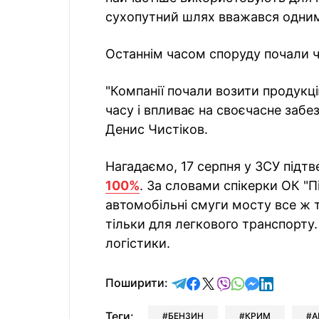
сухопутний шлях вважався одним
Останнім часом споруду почали 
"Компанії почали возити продукц
часу і впливає на своєчасне забе
Денис Чистiков.
Нагадаємо, 17 серпня у ЗСУ підт
100%
. За словами спікерки ОК "П
автомобільні смуги мосту все ж 
тільки для легкового транспорту.
логістики.
відправити у Telegram
поділитись у Facebo
поділитись у X
відправити у Vi
відправити у
відправит
відправи
Поширити:
Теги:
БЕНЗИН
КРИМ
А