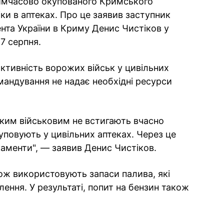
 тимчасово окупованого Кримського
ки в аптеках. Про це заявив заступник
нта України в Криму Денис Чистiков у
17 серпня.
активність ворожих військ у цивільних
мандування не надає необхідні ресурси
ьким військовим не встигають вчасно
куповують у цивільних аптеках. Через це
аменти", — заявив Денис Чистiков.
кож використовують запаси палива, які
ення. У результаті, попит на бензин також