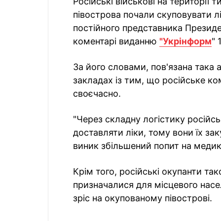
Російські військові на території
півострова почали скуповувати лі
постійного представника Президе
коментарі виданню
"Укрінформ
" 
За його словами, пов'язана така 
закладах із тим, що російське ко
своєчасно.
"Через складну логістику російс
доставляти ліки, тому вони їх за
виник збільшений попит на медик
Крім того, російські окупанти та
призначалися для місцевого насел
зріс на окупованому півострові.