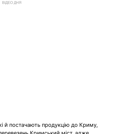
ВІДЕО ДНЯ
які й постачають продукцію до Криму,
перевезень Кримський міст, адже