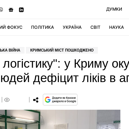
ДУМКИ
ИЙ ФОКУС
ПОЛІТИКА
УКРАЇНА
СВІТ
НАУКА
ДІДЖИТАЛ
АВТО
СВІТФАН
КУ
ЬКА ВІЙНА
КРИМСЬКИЙ МІСТ ПОШКОДЖЕНО
 логістику": у Криму ок
юдей дефіцит ліків в а
0