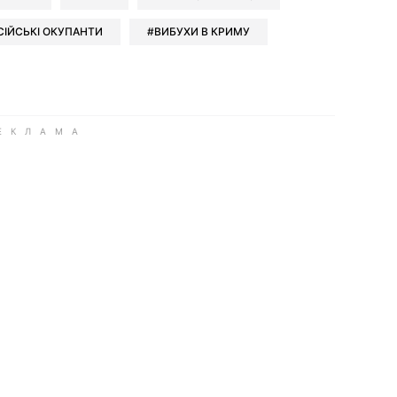
СІЙСЬКІ ОКУПАНТИ
ВИБУХИ В КРИМУ
ook
Google news
 Viber
е у LinkedIn