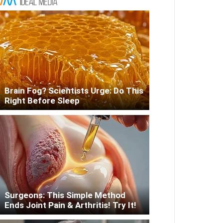
Brain Fog? Scientists Urge: Do This
Right Before Sleep
Surgeons: This Simple Method
Ends Joint Pain & Arthritis! Try It!