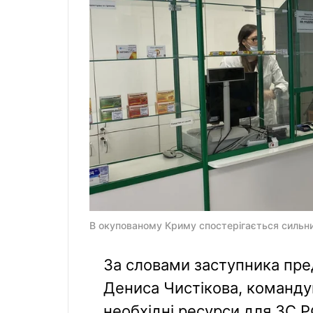
В окупованому Криму спостерігається сильний
За словами заступника пре
Дениса Чистiкова, команду
необхідні ресурси для ЗС Р