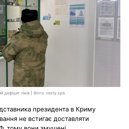
 дефіцит ліків | Фото: vesty.spb
дставника президента в Криму
вання не встигає доставляти
Ф, тому вони змушені