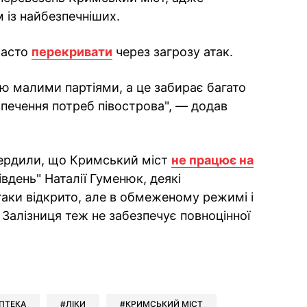
 із найбезпечніших.
часто
перекривати
через загрозу атак.
ію малими партіями, а це забирає багато
зпечення потреб півострова", — додав
вердили, що Кримський міст
не працює на
івдень" Наталії Гуменюк, деякі
таки відкрито, але в обмеженому режимі і
 Залізниця теж не забезпечує повноцінної
ok
ber
 Whatsapp
и у Messenger
ти у LinkedIn
ПТЕКА
ЛІКИ
КРИМСЬКИЙ МІСТ