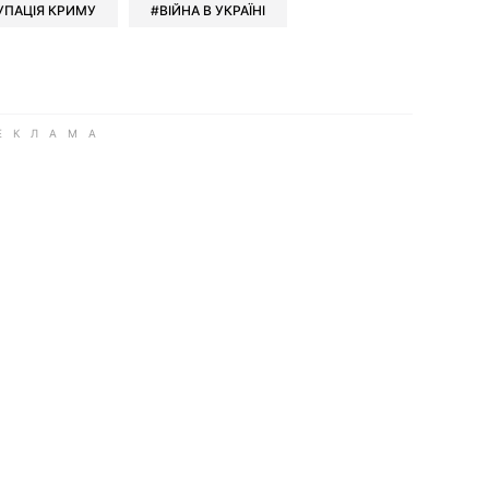
УПАЦІЯ КРИМУ
ВІЙНА В УКРАЇНІ
ook
Google news
 Viber
е у LinkedIn