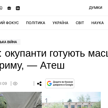
ДУМКИ
ИЙ ФОКУС
ПОЛІТИКА
УКРАЇНА
СВІТ
НАУКА
ДІДЖИТАЛ
АВТО
СВІТФАН
КУ
ЬКА ВІЙНА
": окупанти готують ма
Криму, — Атеш
0:09
0