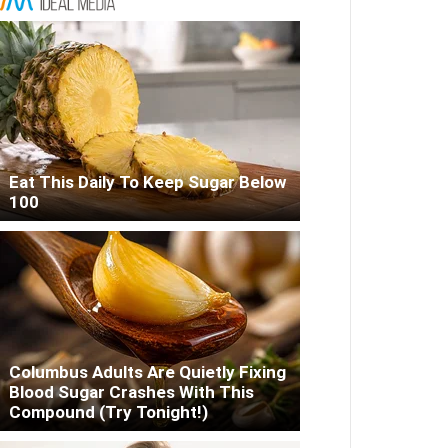
Eat This Daily To Keep Sugar Below
100
Columbus Adults Are Quietly Fixing
Blood Sugar Crashes With This
Compound (Try Tonight!)