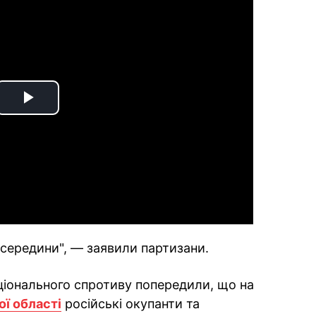
Play
Video
середини", — заявили партизани.
аціонального спротиву попередили, що на
ої області
російські окупанти та