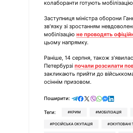
колаборанти готують мобілізацію
Заступниця міністра оборони Ган
зв'язку зі зростанням невдоволенн
мобілізацію
не проводять офіцій
цьому напрямку.
Раніше, 14 серпня, також з'явила
Петербурзі
почали розсилати по
закликають прийти до військкома
осіннім призовом.
відправити у Telegram
поділитись у Facebo
поділитись у X
відправити у Vi
відправити у
відправит
відправи
Поширити:
Теги:
КРИМ
МОБІЛІЗАЦІЯ
РОСІЙСЬКА ОКУПАЦІЯ
ОКУПОВАНІ 