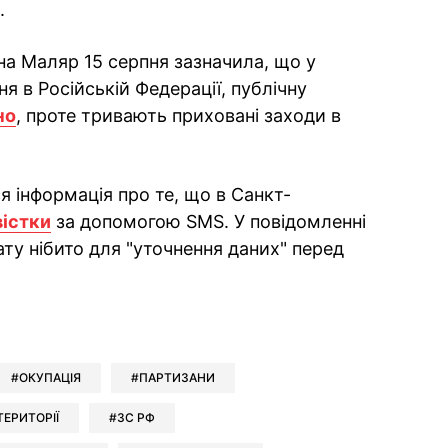
.
на Маляр 15 серпня зазначила, що у
я в Російській Федерації, публічну
но
, проте тривають приховані заходи в
ся інформація про те, що в Санкт-
вістки
за допомогою SMS. У повідомленні
ту нібито для "уточнення даних" перед
ok
ber
 Whatsapp
и у Messenger
ти у LinkedIn
ОКУПАЦІЯ
ПАРТИЗАНИ
ТЕРИТОРІЇ
ЗС РФ