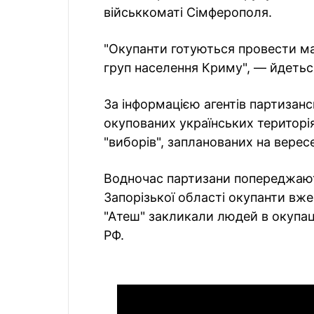
військкоматі Сімферополя.
"Окупанти готуються провести ма
груп населення Криму", — йдеться
За інформацією агентів партизансь
окупованих українських територія
"виборів", запланованих на верес
Водночас партизани попереджають
Запорізької області окупанти вже
"Атеш" закликали людей в окупаці
РФ.