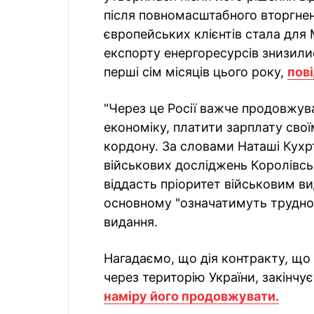
після повномасштабного вторгнен
європейських клієнтів стала для
експорту енергоресурсів знизили
перші сім місяців цього року,
пов
"Через це Росії важче продовжув
економіку, платити зарплату свої
кордону. За словами Наташі Кухр
військових досліджень Королівс
віддасть пріоритет військовим ви
основному "означатимуть труднощ
видання.
Нагадаємо, що дія контракту, що
через територію України, закінчує
наміру його продовжувати.