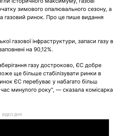
ягли історичного максимуму, газові
очатку зимового опалювального сезону, а
на газовий ринок. Про це пише видання
кої газової інфраструктури, запаси газу в
аповнені на 90,12%.
берігання газу достроково, ЄС добре
може ще більше стабілізувати ринки в
ринок ЄС перебуває у набагато більш
 час минулого року", — сказала комісарка
ВІДЕО ДНЯ