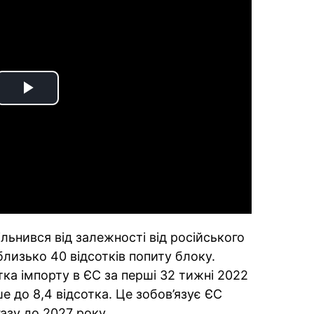
Play
Video
льнився від залежності від російського
близько 40 відсотків попиту блоку.
тка імпорту в ЄС за перші 32 тижні 2022
е до 8,4 відсотка. Це зобов’язує ЄС
газу до 2027 року.