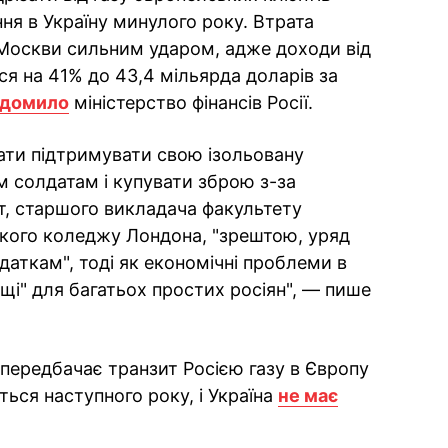
ня в Україну минулого року. Втрата
 Москви сильним ударом, адже доходи від
ся на 41% до 43,4 мільярда доларів за
ідомило
міністерство фінансів Росії.
ати підтримувати свою ізольовану
м солдатам і купувати зброю з-за
т, старшого викладача факультету
ького коледжу Лондона, "зрештою, уряд
даткам", тоді як економічні проблеми в
і" для багатьох простих росіян", — пише
 передбачає транзит Росією газу в Європу
ться наступного року, і Україна
не має