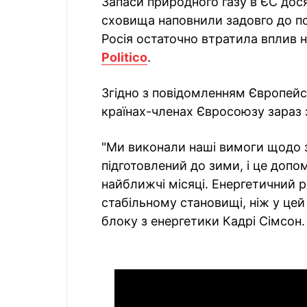
Запаси природного газу в ЄС дос
сховища наповнили задовго до п
Росія остаточно втратила вплив 
Politico
.
Згідно з повідомленням Європейсь
країнах-членах Євросоюзу зараз з
"Ми виконали наші вимоги щодо з
підготовлений до зими, і це допо
найближчі місяці. Енергетичний 
стабільному становищі, ніж у цей
блоку з енергетики Кадрі Сімсон.