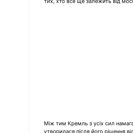
тих, хто все ще залежить від мо
Між тим Кремль з усіх сил намага
утворилася після його рішення від