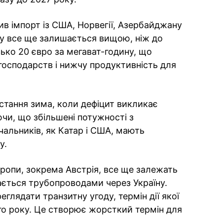
ив імпорт із США, Норвегії, Азербайджану
азу все ще залишається вищою, ніж до
ько 20 євро за мегават-годину, що
господарств і нижчу продуктивність для
остання зима, коли дефіцит викликає
чи, що збільшені потужності з
чальників, як Катар і США, мають
у.
вропи, зокрема Австрія, все ще залежать
чається трубопроводами через Україну.
глядати транзитну угоду, термін дії якої
ого року. Це створює жорсткий термін для