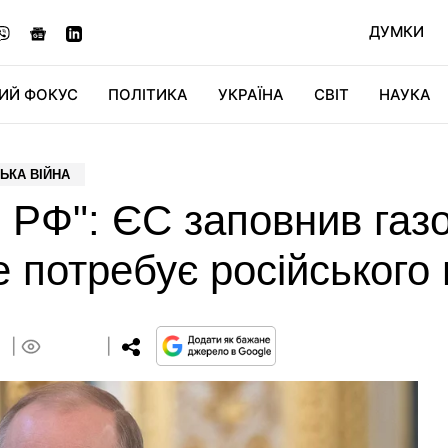
ДУМКИ
ИЙ ФОКУС
ПОЛІТИКА
УКРАЇНА
СВІТ
НАУКА
ДІДЖИТАЛ
АВТО
СВІТФАН
КУ
ЬКА ВІЙНА
і РФ": ЄС заповнив га
 потребує російського 
6
0