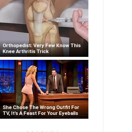
Orthopedist: Very Few Know This
Knee Arthritis Trick
She Chose The Wrong Outfit For
TV, It's A Feast For Your Eyeballs