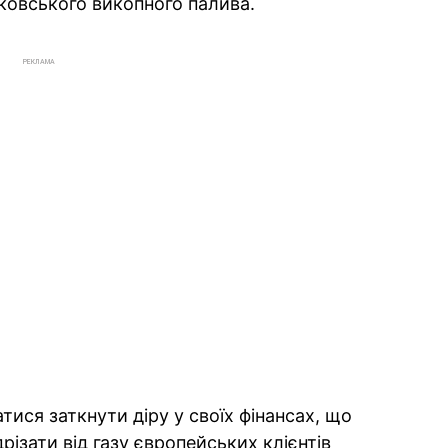
сковського викопного палива.
РЕКЛАМА
тися заткнути діру у своїх фінансах, що
різати від газу європейських клієнтів