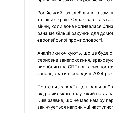
Російський газ здебільшого замін
та інших країн. Однак вартість г
війни, коли вона коливалася близ
означає більші рахунки для домо
європейської промисловості.
Аналітики очікують, що це буде 
серйозне занепокоєння, враховую
виробництва СПГ від таких поста
запрацювати в середині 2024 рок
Проте низка країн Центральної Є
від російського газу, який поста
Київ заявив
,
що не має наміру пере
закінчується наприкінці наступн