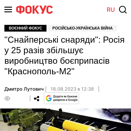
RU
ВОЄННИЙ ФОКУС
РОСІЙСЬКО-УКРАЇНСЬКА ВІЙНА
"Снайперські снаряди": Росія
у 25 разів збільшує
виробництво боєприпасів
"Краснополь-М2"
Дмитро Лутович
18.08.2023 в 12:38
0