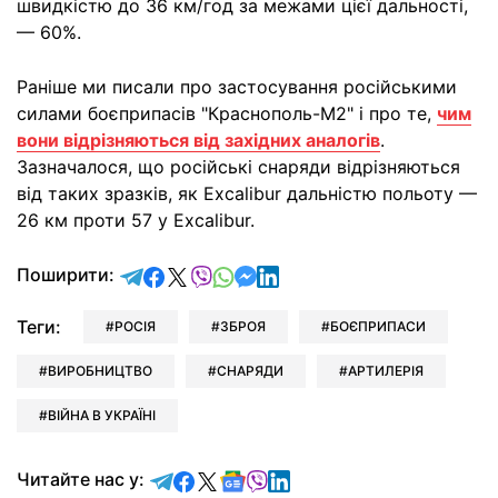
швидкістю до 36 км/год за межами цієї дальності,
— 60%.
Раніше ми писали про застосування російськими
силами боєприпасів "Краснополь-М2" і про те,
чим
вони відрізняються від західних аналогів
.
Зазначалося, що російські снаряди відрізняються
від таких зразків, як Excalibur дальністю польоту —
26 км проти 57 у Excalibur.
відправити у Telegram
поділитись у Facebook
поділитись у X
відправити у Viber
відправити у Whatsapp
відправити у Messenger
відправити у LinkedIn
Поширити:
Теги:
РОСІЯ
ЗБРОЯ
БОЄПРИПАСИ
ВИРОБНИЦТВО
СНАРЯДИ
АРТИЛЕРІЯ
ВІЙНА В УКРАЇНІ
Читайте у Telegram
Читайте у Facebook
Читайте у X
Читайте у Google news
Читайте у Viber
Читайте у LinkedIn
Читайте нас у: