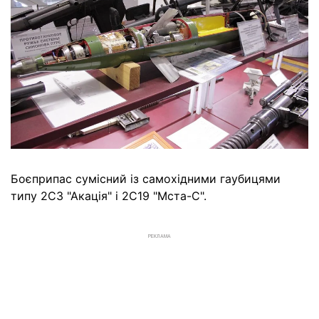
Боєприпас сумісний із самохідними гаубицями
типу 2С3 "Акація" і 2С19 "Мста-С".
РЕКЛАМА