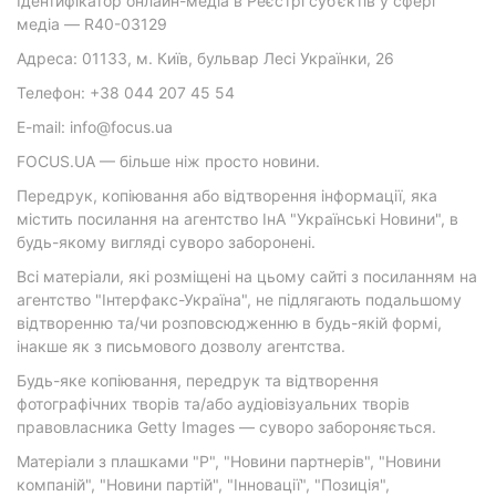
Ідентифікатор онлайн-медіа в Реєстрі суб’єктів у сфері
медіа — R40-03129
Адреса: 01133, м. Київ, бульвар Лесі Українки, 26
Телефон: +38 044 207 45 54
E-mail: info@focus.ua
FOCUS.UA — більше ніж просто новини.
Передрук, копіювання або відтворення інформації, яка
містить посилання на агентство ІнА "Українські Новини", в
будь-якому вигляді суворо заборонені.
Всі матеріали, які розміщені на цьому сайті з посиланням на
агентство "Інтерфакс-Україна", не підлягають подальшому
відтворенню та/чи розповсюдженню в будь-якій формі,
інакше як з письмового дозволу агентства.
Будь-яке копіювання, передрук та відтворення
фотографічних творів та/або аудіовізуальних творів
правовласника Getty Images — суворо забороняється.
Матеріали з плашками "Р", "Новини партнерів", "Новини
компаній", "Новини партій", "Інновації", "Позиція",