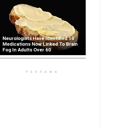
Neurologists Have Identified 10
Medications Now Linked To Brain
Woman Lives In Garage - Don't
Fog In Adults Over 60
Judge Until You Peek Inside