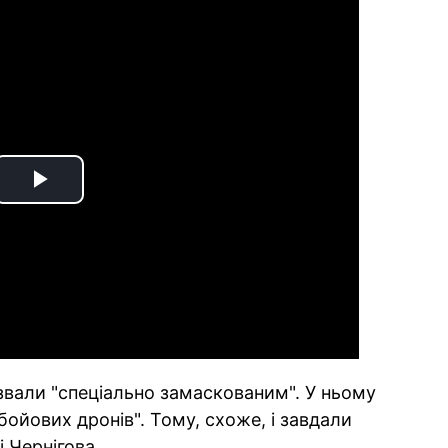
Play
Video
назвали "спеціально замаскованим". У ньому
бойових дронів". Тому, схоже, і завдали
і Чернігова.