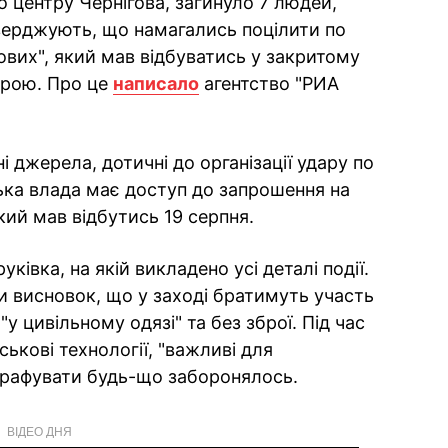
 центру Чернігова, загинуло 7 людей,
тверджують, що намагались поцілити по
вих", який мав відбуватись у закритому
урою. Про це
написало
агентство "РИА
і джерела, дотичні до організації удару по
ська влада має доступ до запрошення на
кий мав відбутись 19 серпня.
ківка, на якій викладено усі деталі події.
и висновок, що у заході братимуть участь
"у цивільному одязі" та без зброї. Під час
ськові технології, "важливі для
графувати будь-що заборонялось.
ВІДЕО ДНЯ