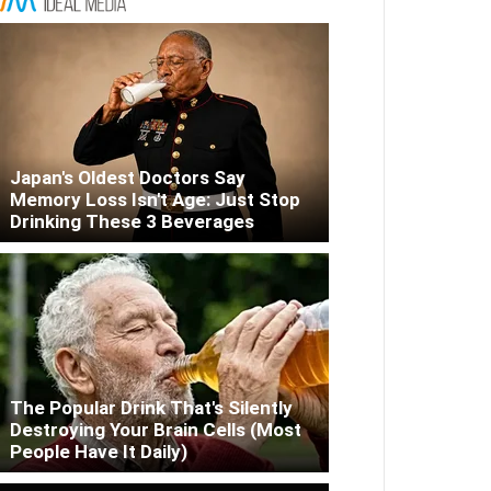
Japan's Oldest Doctors Say
Memory Loss Isn't Age: Just Stop
Drinking These 3 Beverages
The Popular Drink That's Silently
Destroying Your Brain Cells (Most
People Have It Daily)