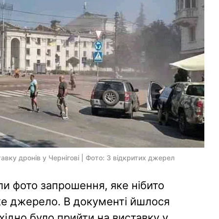
авку дронів у Чернігові | Фото: З відкритих джерел
 фото запрошення, яке нібито
ке джерело. В документі йшлося
хідно було прийти на виставку у