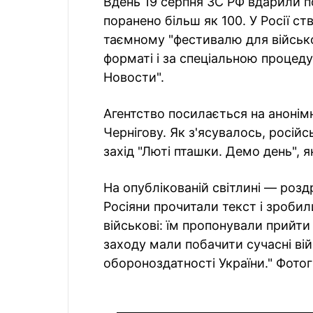
Вдень 19 серпня ЗС РФ вдарили по
поранено більш як 100. У Росії с
таємному "фестивалю для військо
форматі і за спеціальною процед
Новости".
Агентство посилається на анонімн
Чернігову. Як з'ясувалось, росій
захід "Люті пташки. Демо день", я
На опублікованій світлині — роздру
Росіяни прочитали текст і зробил
військові: їм пропонували прийти 
заходу мали побачити сучасні вій
обороноздатності України." Фото