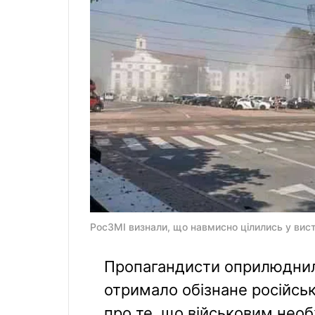
РосЗМІ визнали, що навмисно цілились у вист
Пропагандисти оприлюднили
отримало обізнане російсь
про те, що військовим необ