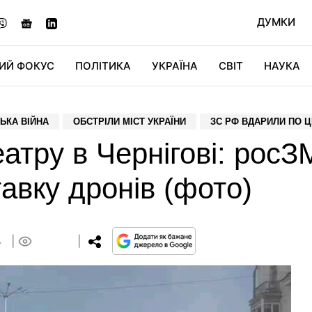
ДУМКИ
ИЙ ФОКУС
ПОЛІТИКА
УКРАЇНА
СВІТ
НАУКА
ДІДЖИТАЛ
АВТО
СВІТФАН
КУ
ЬКА ВІЙНА
ОБСТРІЛИ МІСТ УКРАЇНИ
ЗС РФ ВДАРИЛИ ПО Ц
атру в Чернігові: росЗ
тавку дронів (фото)
4
0