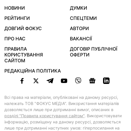
НОВИНИ
ДУМКИ
РЕЙТИНГИ
СПЕЦТЕМИ
ДОВГИЙ ФОКУС
АВТОРИ
ПРО НАС
ВАКАНСІЇ
ПРАВИЛА
ДОГОВІР ПУБЛІЧНОЇ
КОРИСТУВАННЯ
ОФЕРТИ
САЙТОМ
РЕДАКЦІЙНА ПОЛІТИКА
Всі права на матеріали, опубліковані на даному ресурсі,
належать ТОВ "ФОКУС МЕДІА". Використання матеріалів
дозволяється лише при дотриманні вимог, описаних в
розділі "Правила користування сайтом"
. Використовувати
інформацію, розміщену на даному ресурсі, дозволяється
лише при дотриманні наступних умов: гіперпосилання на