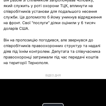
Він разом зі спільником запропонував чоловіку,
який служить у роті охорони ТЦК, вплинути на
співробітників установи для подальшого несення
служби. Це допомогло б йому уникнув відрядження
на фронт. Свої "послуги" ділки оцінили у 6 тисяч
доларів США.
Він на пропозицію погодився, але звернувся до
співробітників правоохоронних структур та надалі
діяв під їхнім контролем. Депутата та співучасника
правоохоронці затримали під час передачі коштів
на території Тернополя.
ВІДЕО ДНЯ