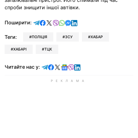
запалювальні пристрої. Його спіймали під час
спроби знищити іншої автівки.
відправити у Telegram
поділитись у Facebook
поділитись у X
відправити у Viber
відправити у Whatsapp
відправити у Messenger
відправити у LinkedIn
Поширити:
Теги:
ПОЛІЦІЯ
ЗСУ
ХАБАР
ХАБАРІ
ТЦК
Читайте у Telegram
Читайте у Facebook
Читайте у X
Читайте у Google news
Читайте у Viber
Читайте у LinkedIn
Читайте нас у: