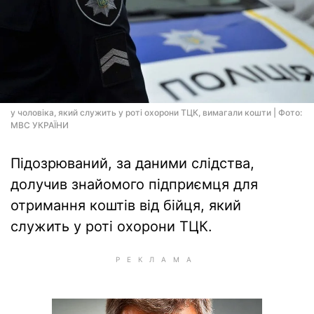
у чоловіка, який служить у роті охорони ТЦК, вимагали кошти | Фото:
МВС УКРАЇНИ
Підозрюваний, за даними слідства,
долучив знайомого підприємця для
отримання коштів від бійця, який
служить у роті охорони ТЦК.