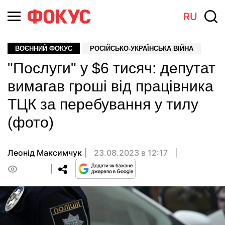
RU
ВОЄННИЙ ФОКУС
РОСІЙСЬКО-УКРАЇНСЬКА ВІЙНА
"Послуги" у $6 тисяч: депутат
вимагав гроші від працівника
ТЦК за перебування у тилу
(фото)
Леонід Максимчук
23.08.2023 в 12:17
0