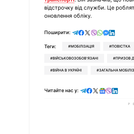
відстрочку від служби. Це роблят
оновлення обліку.
відправити у Telegram
поділитись у Facebo
поділитись у X
відправити у Vi
відправити у
відправит
відправи
Поширити:
Теги:
МОБІЛІЗАЦІЯ
ПОВІСТКА
ВІЙСЬКОВОЗОБОВ'ЯЗАНІ
ПРИЗОВ Д
ВІЙНА В УКРАЇНІ
ЗАГАЛЬНА МОБІЛІЗ
Читайте у Telegram
Читайте у Faceb
Читайте у X
Читайте у 
Читайте у
Читайт
Читайте нас у: