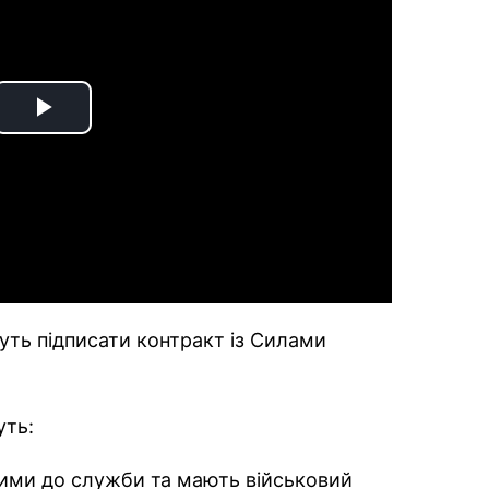
Play
Video
уть підписати контракт із Силами
уть:
ними до служби та мають військовий