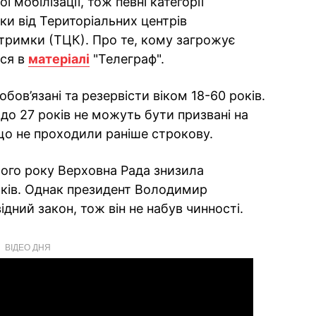
 мобілізації, тож певні категорії
и від Територіальних центрів
дтримки (ТЦК). Про те, кому загрожує
ься в
матеріалі
"Телеграф".
обов’язані та резервісти віком 18-60 років.
 до 27 років не можуть бути призвані на
що не проходили раніше строкову.
ього року Верховна Рада знизила
оків. Однак президент Володимир
дний закон, тож він не набув чинності.
ВІДЕО ДНЯ