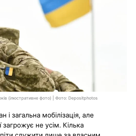
років (ілюстративне фото) | Фото: Depositphotos
н і загальна мобілізація, але
 загрожує не усім. Кілька
 піти служити лише за власним