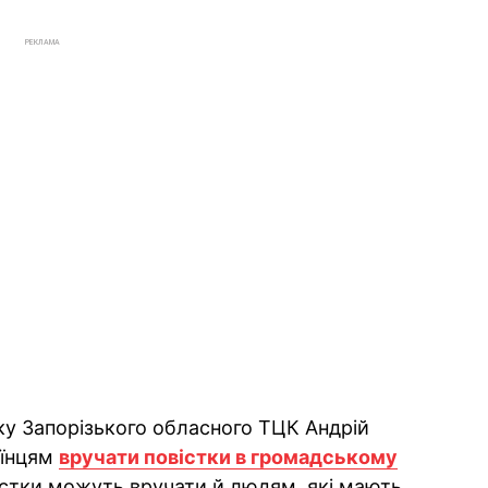
РЕКЛАМА
іку Запорізького обласного ТЦК Андрій
аїнцям
вручати повістки в громадському
вістки можуть вручати й людям, які мають