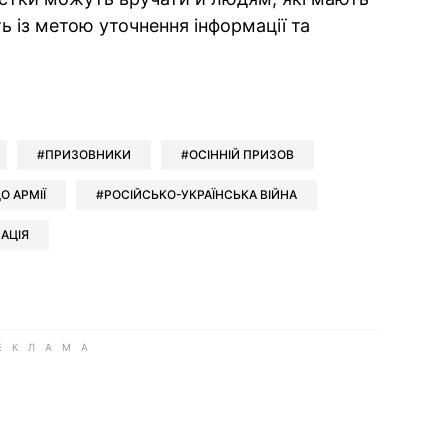
ь із метою уточнення інформації та
ok
ber
 Whatsapp
и у Messenger
ти у LinkedIn
ПРИЗОВНИКИ
ОСІННІЙ ПРИЗОВ
О АРМІЇ
РОСІЙСЬКО-УКРАЇНСЬКА ВІЙНА
АЦІЯ
ook
Google news
 Viber
е у LinkedIn