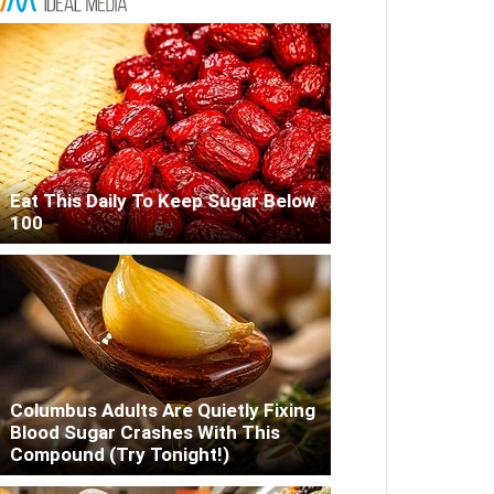
Eat This Daily To Keep Sugar Below
100
Columbus Adults Are Quietly Fixing
Blood Sugar Crashes With This
Compound (Try Tonight!)