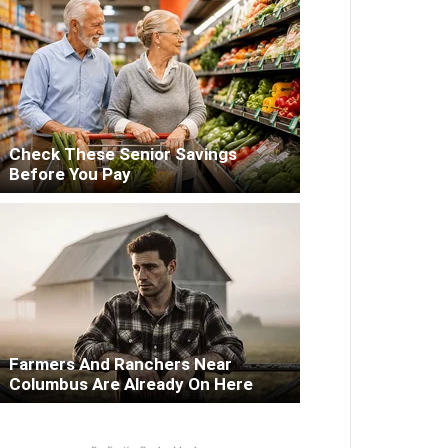
Check These Senior Savings
Before You Pay
Farmers And Ranchers Near
Columbus Are Already On Here