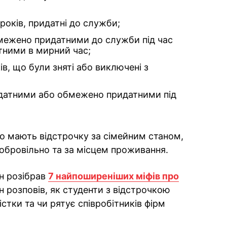
 років, придатні до служби;
бмежено придатними до служби під час
тними в мирний час;
в, що були зняті або виключені з
ридатними або обмежено придатними під
 що мають відстрочку за сімейним станом,
обровільно та за місцем проживання.
н розібрав
7 найпоширеніших міфів про
ін розповів, як студенти з відстрочкою
стки та чи рятує співробітників фірм