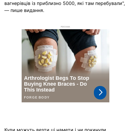
вагнерівців із приблизно 5000, які там перебували",
— пише видання.
РЕКЛАМА
Куди можуть везти ці намети і чи покинули