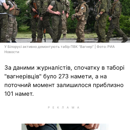
У Білорусі активно демонтують табір ПВК "Вагнер" | Фото: РИА
Новости
За даними журналістів, спочатку в таборі
"вагнерівців" було 273 намети, а на
поточний момент залишилося приблизно
101 намет.