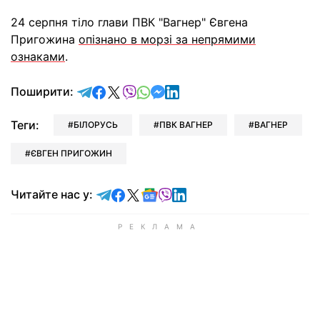
24 серпня тіло глави ПВК "Вагнер" Євгена
Пригожина
опізнано в морзі за непрямими
ознаками
.
відправити у Telegram
поділитись у Facebook
поділитись у X
відправити у Viber
відправити у Whatsapp
відправити у Messenger
відправити у LinkedIn
Поширити:
Теги:
БІЛОРУСЬ
ПВК ВАГНЕР
ВАГНЕР
ЄВГЕН ПРИГОЖИН
Читайте у Telegram
Читайте у Facebook
Читайте у X
Читайте у Google news
Читайте у Viber
Читайте у LinkedIn
Читайте нас у: