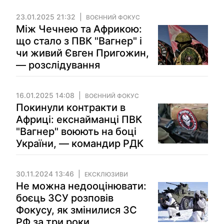
23.01.2025 21:32
ВОЄННИЙ ФОКУС
Між Чечнею та Африкою:
що стало з ПВК "Вагнер" і
чи живий Євген Пригожин,
— розслідування
16.01.2025 14:08
ВОЄННИЙ ФОКУС
Покинули контракти в
Африці: екснайманці ПВК
"Вагнер" воюють на боці
України, — командир РДК
30.11.2024 13:46
ЕКСКЛЮЗИВИ
Не можна недооцінювати:
боєць ЗСУ розповів
Фокусу, як змінилися ЗС
РФ за три роки