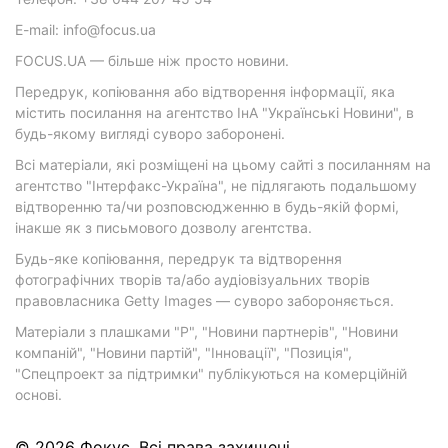
E-mail: info@focus.ua
FOCUS.UA — більше ніж просто новини.
Передрук, копіювання або відтворення інформації, яка
містить посилання на агентство ІнА "Українські Новини", в
будь-якому вигляді суворо заборонені.
Всі матеріали, які розміщені на цьому сайті з посиланням на
агентство "Інтерфакс-Україна", не підлягають подальшому
відтворенню та/чи розповсюдженню в будь-якій формі,
інакше як з письмового дозволу агентства.
Будь-яке копіювання, передрук та відтворення
фотографічних творів та/або аудіовізуальних творів
правовласника Getty Images — суворо забороняється.
Матеріали з плашками "Р", "Новини партнерів", "Новини
компаній", "Новини партій", "Інновації", "Позиція",
"Спецпроект за підтримки" публікуються на комерційній
основі.
© 2026 Фокус. Всі права захищені.