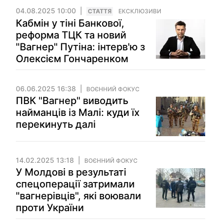
04.08.2025 10:00
СТАТТЯ
ЕКСКЛЮЗИВИ
Кабмін у тіні Банкової,
реформа ТЦК та новий
"Вагнер" Путіна: інтерв'ю з
Олексієм Гончаренком
06.06.2025 16:38
ВОЄННИЙ ФОКУС
ПВК "Вагнер" виводить
найманців із Малі: куди їх
перекинуть далі
14.02.2025 13:18
ВОЄННИЙ ФОКУС
У Молдові в результаті
спецоперації затримали
"вагнерівців", які воювали
проти України