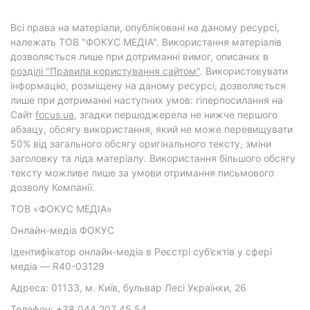
Всі права на матеріали, опубліковані на даному ресурсі,
належать ТОВ "ФОКУС МЕДІА". Використання матеріалів
дозволяється лише при дотриманні вимог, описаних в
розділі "Правила користування сайтом"
. Використовувати
інформацію, розміщену на даному ресурсі, дозволяється
лише при дотриманні наступних умов: гіперпосилання на
Cайт
focus.ua
, згадки першоджерела не нижче першого
абзацу, обсягу використання, який не може перевищувати
50% від загального обсягу оригінального тексту, зміни
заголовку та ліда матеріалу. Використання більшого обсягу
тексту можливе лише за умови отримання письмового
дозволу Компанії.
ТОВ «ФОКУС МЕДІА»
Онлайн-медіа ФОКУС
Ідентифікатор онлайн-медіа в Реєстрі суб’єктів у сфері
медіа — R40-03129
Адреса: 01133, м. Київ, бульвар Лесі Українки, 26
Телефон: +38 044 207 45 54